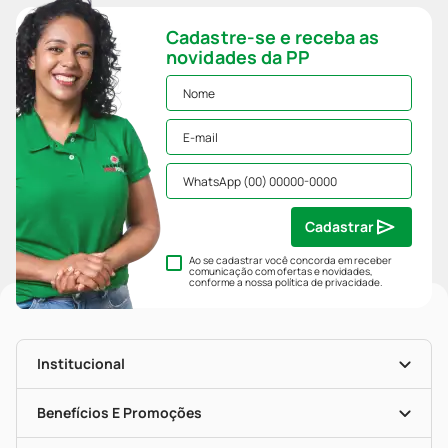
Cadastre-se e receba as
novidades da PP
Cadastrar
Ao se cadastrar você concorda em receber
comunicação com ofertas e novidades,
conforme a nossa
política de privacidade
.
Institucional
História
Nossas Lojas
Benefícios E Promoções
Trabalhe Conosco
Mapa De Categorias
Clube PP