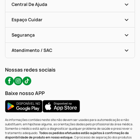
Blog Da PP
Convênios
Central De Ajuda
Seja Uma Loja Parceira
Programa Popular Do Brasil
Encarte De Ofertas
Entrega
Dermaclub
Recompra Programada
Espaço Cuidar
Descontos De Laboratório (PBM)
Compras Com Receita
Cupons E Ofertas
Alomed (tele-Entrega)
Vacinas
Formas De Pagamento
Serviços Farmacêuticos
Segurança
Troca E Devolução
Testes Rápidos
Bulas De A A Z
Autoteste Covid-19
Certificado De Segurança
Políticas De Marketplace
Portal Da Privacidade
Atendimento / SAC
Política De Privacidade
WhatsApp (47) 9202-1687
Atendimento@precopopular.com.br
Nossas redes sociais
Baixe nosso APP
As informações contidas neste site não devem ser usadas para automedicação e não
substituem, em hipótese alguma, as orientações dadas pelo profissional da área médica.
Somente o médico está apto a diagnosticar qualquer problema de saúde e prescrever o
tratamento adequado.
Todos os pedidos efetuados estão sujeitos à confirmação da
disponibilidade de produto em nosso estoque.
O processo de separação dos produtos