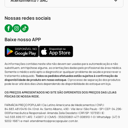
Atendimento / SAC
Política De Privacidade
WhatsApp (47) 9202-1687
Atendimento@precopopular.com.br
Nossas redes sociais
Baixe nosso APP
As informações contidas neste site não devem ser usadas para automedicação e não
substituem, em hipótese alguma, as orientações dadas pelo profissional da área médica.
Somente o médico está apto a diagnosticar qualquer problema de saúde e prescrever o
tratamento adequado.
Todos os pedidos efetuados estão sujeitos à confirmação da
disponibilidade de produto em nosso estoque.
O processo de separação dos produtos
pode levar até dois dias úteis dependendo da disponibilidade do estoque em loja.
OS PREÇOS APRESENTADOS NO SITE SÃO DIFERENTES DOS PREÇOS DAS LOJAS
FÍSICAS DE NOSSA REDE.
FARMÁCIA PREÇO POPULAR | Cia Latino Americana de Medicamentos | CNPJ:
84.683.481/0416-04 | End: Av. Santo Albano, 490 - Vila Vera | São Paulo - SP | CEP: 04.296-
000Farmacêutica Responsável: Amanda Zelia Deodato | CRF/SP: 107393 | IE:
140.593.699.117 | AFE: 7.45817-2 | CMVS - 355030801-477-008910-1-0 | WhatsApp: (47) 9
9202-1687 | e-mail:
atendimento@precopopular.com.br
.