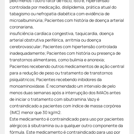
pelo menos 1 outro fator de risco, isto é, hipertensão
controlada por medicação, dislipidemia, prática atual do
tabagismo ou nefropatia diabética com evidência de
microalbuminúria; Pacientes com história de doença arterial
coronariana,
insuficiência cardíaca congestiva, taquicardia, doença
arterial obstrutiva periférica, arritmia ou doença
cerebrovascular; Pacientes com hipertensão controlada
inadequadamente; Pacientes com história ou presença de
transtornos alimentares, como bulimia e anorexia;
Pacientes recebendo outros medicamentos de ação central
para a redução de peso ou tratamento de transtornos
psiquiátricos; Pacientes recebendo inibidores da
monoaminoxidase. É recomendado um intervalo de pelo
menos duas semanas após a interrupção dos IMAOs antes
de iniciar o tratamento com sibutramina.Vazy é
contraindicado a pacientes com índice de massa corpórea
(IMC) menor que 30 kg/m2.
Este medicamento é contraindicado para uso por pacientes
alérgicos à sibutramina ou a qualquer outro componente da
fórmula. Este medicamento é contraindicado para uso por