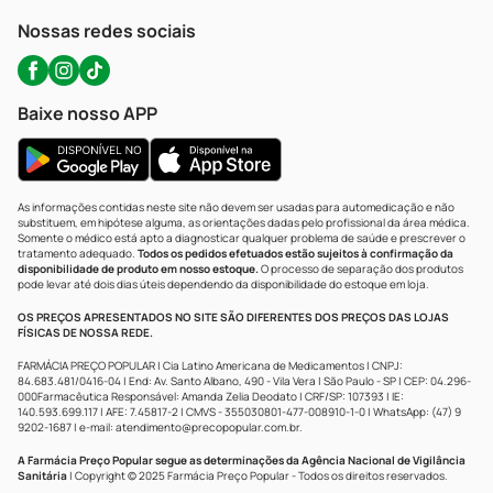
Atendimento@precopopular.com.br
Nossas redes sociais
Baixe nosso APP
As informações contidas neste site não devem ser usadas para automedicação e não
substituem, em hipótese alguma, as orientações dadas pelo profissional da área médica.
Somente o médico está apto a diagnosticar qualquer problema de saúde e prescrever o
tratamento adequado.
Todos os pedidos efetuados estão sujeitos à confirmação da
disponibilidade de produto em nosso estoque.
O processo de separação dos produtos
pode levar até dois dias úteis dependendo da disponibilidade do estoque em loja.
OS PREÇOS APRESENTADOS NO SITE SÃO DIFERENTES DOS PREÇOS DAS LOJAS
FÍSICAS DE NOSSA REDE.
FARMÁCIA PREÇO POPULAR | Cia Latino Americana de Medicamentos | CNPJ:
84.683.481/0416-04 | End: Av. Santo Albano, 490 - Vila Vera | São Paulo - SP | CEP: 04.296-
000Farmacêutica Responsável: Amanda Zelia Deodato | CRF/SP: 107393 | IE:
140.593.699.117 | AFE: 7.45817-2 | CMVS - 355030801-477-008910-1-0 | WhatsApp: (47) 9
9202-1687 | e-mail:
atendimento@precopopular.com.br
.
A Farmácia Preço Popular segue as determinações da Agência Nacional de Vigilância
Sanitária
| Copyright © 2025 Farmácia Preço Popular - Todos os direitos reservados.