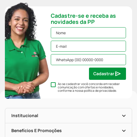
Cadastre-se e receba as
novidades da PP
Cadastrar
Ao se cadastrar você concorda em receber
comunicação com ofertas e novidades,
conforme a nossa
política de privacidade
.
Institucional
História
Nossas Lojas
Benefícios E Promoções
Trabalhe Conosco