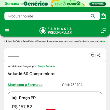
Procurar no site
Saúde e Bem Estar
Fitoterápicos e Homeopáticos
Insuficiência Venosa
Velunid
Vendido e entregue por:
Preço Popular
Velunid 60 Comprimidos
Cód
:
732704
Mantecorp Farmasa
Preço PP
R$
157
,
82