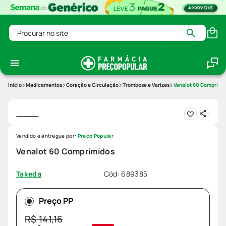
Procurar no site
Medicamentos
Coração e Circulação
Trombose e Varizes
Venalot 60 Comprimi
Vendido e entregue por:
Preço Popular
Venalot 60 Comprimidos
Cód
:
689385
Takeda
Preço PP
R$
141
,
16