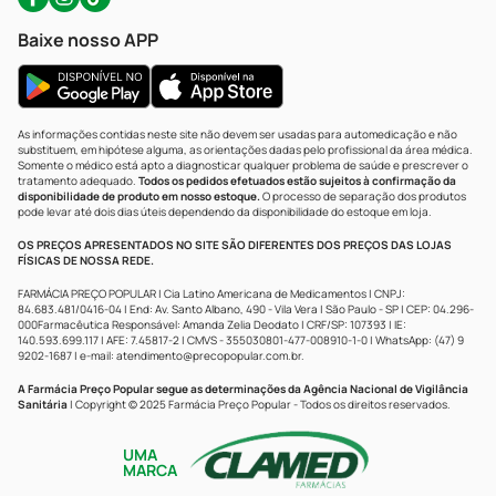
Baixe nosso APP
As informações contidas neste site não devem ser usadas para automedicação e não
substituem, em hipótese alguma, as orientações dadas pelo profissional da área médica.
Somente o médico está apto a diagnosticar qualquer problema de saúde e prescrever o
tratamento adequado.
Todos os pedidos efetuados estão sujeitos à confirmação da
disponibilidade de produto em nosso estoque.
O processo de separação dos produtos
pode levar até dois dias úteis dependendo da disponibilidade do estoque em loja.
OS PREÇOS APRESENTADOS NO SITE SÃO DIFERENTES DOS PREÇOS DAS LOJAS
FÍSICAS DE NOSSA REDE.
FARMÁCIA PREÇO POPULAR | Cia Latino Americana de Medicamentos | CNPJ:
84.683.481/0416-04 | End: Av. Santo Albano, 490 - Vila Vera | São Paulo - SP | CEP: 04.296-
000Farmacêutica Responsável: Amanda Zelia Deodato | CRF/SP: 107393 | IE:
140.593.699.117 | AFE: 7.45817-2 | CMVS - 355030801-477-008910-1-0 | WhatsApp: (47) 9
9202-1687 | e-mail:
atendimento@precopopular.com.br
.
A Farmácia Preço Popular segue as determinações da Agência Nacional de Vigilância
Sanitária
| Copyright © 2025 Farmácia Preço Popular - Todos os direitos reservados.
UMA
MARCA