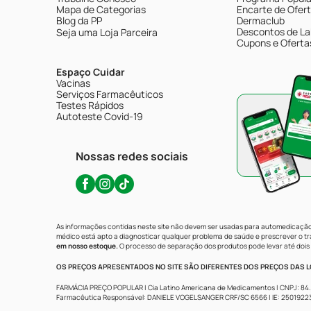
Mapa de Categorias
Encarte de Ofer
Blog da PP
Dermaclub
Descontos de La
Seja uma Loja Parceira
Cupons e Oferta
Espaço Cuidar
Vacinas
Serviços Farmacêuticos
Testes Rápidos
Autoteste Covid-19
Nossas redes sociais
As informações contidas neste site não devem ser usadas para automedicação 
médico está apto a diagnosticar qualquer problema de saúde e prescrever o 
em nosso estoque.
O processo de separação dos produtos pode levar até dois 
OS PREÇOS APRESENTADOS NO SITE SÃO DIFERENTES DOS PREÇOS DAS LO
FARMÁCIA PREÇO POPULAR | Cia Latino Americana de Medicamentos | CNPJ: 84.683.
Farmacêutica Responsável: DANIELE VOGELSANGER CRF/SC 6566 | IE: 250192233 | 