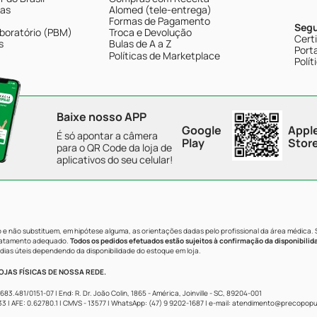
tas
Alomed (tele-entrega)
Formas de Pagamento
Seg
boratório (PBM)
Troca e Devolução
Cert
s
Bulas de A a Z
Porta
Políticas de Marketplace
Polít
Baixe nosso APP
Google
Appl
É só apontar a câmera
Play
Stor
para o QR Code da loja de
aplicativos do seu celular!
e não substituem, em hipótese alguma, as orientações dadas pelo profissional da área médica.
tratamento adequado.
Todos os pedidos efetuados estão sujeitos à confirmação da disponibilid
dias úteis dependendo da disponibilidade do estoque em loja.
JAS FÍSICAS DE NOSSA REDE.
481/0151-07 | End: R. Dr. João Colin, 1865 - América, Joinville - SC, 89204-001
AFE: 0.62780.1 | CMVS - 13577 | WhatsApp: (47) 9 9202-1687 | e-mail:
atendimento@precopopul