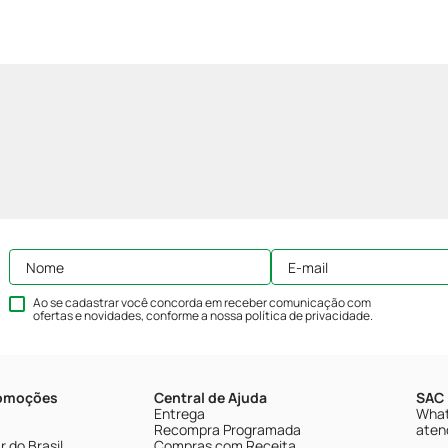
Ao se cadastrar você concorda em receber comunicação com
ofertas e novidades, conforme a nossa
política de privacidade
.
romoções
Central de Ajuda
SAC 
Entrega
What
Recompra Programada
aten
 do Brasil
Compras com Receita