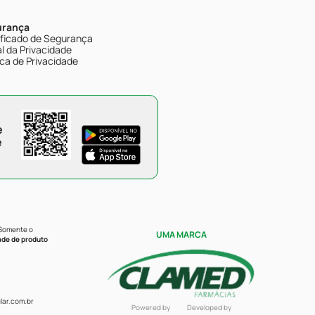
urança
ificado de Segurança
l da Privacidade
ica de Privacidade
e
e
 Somente o
UMA MARCA
ade de produto
ar.com.br
Powered by
Developed by