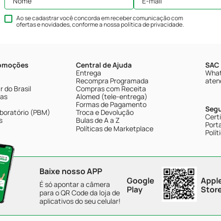
Ao se cadastrar você concorda em receber comunicação com
ofertas e novidades, conforme a nossa
política de privacidade
.
romoções
Central de Ajuda
SAC 
Entrega
What
Recompra Programada
aten
 do Brasil
Compras com Receita
tas
Alomed (tele-entrega)
Formas de Pagamento
Seg
boratório (PBM)
Troca e Devolução
Cert
s
Bulas de A a Z
Porta
Políticas de Marketplace
Polít
Baixe nosso APP
Google
Appl
É só apontar a câmera
Play
Stor
para o QR Code da loja de
aplicativos do seu celular!