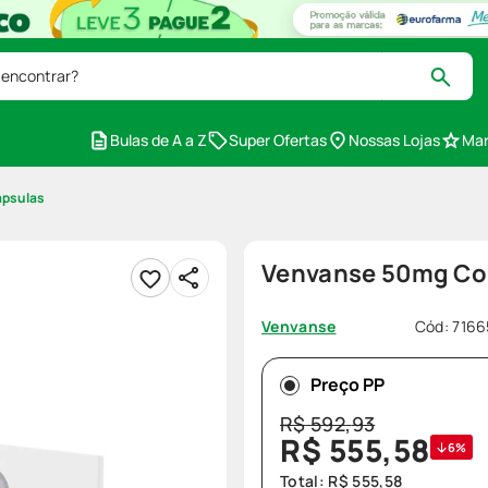
 encontrar?
Bulas de A a Z
Super Ofertas
Nossas Lojas
Mar
ápsulas
Venvanse 50mg Co
Cód
:
7166
Venvanse
Preço PP
R$
592
,
93
R$
555
,
58
6%
Total:
R$
555
,
58