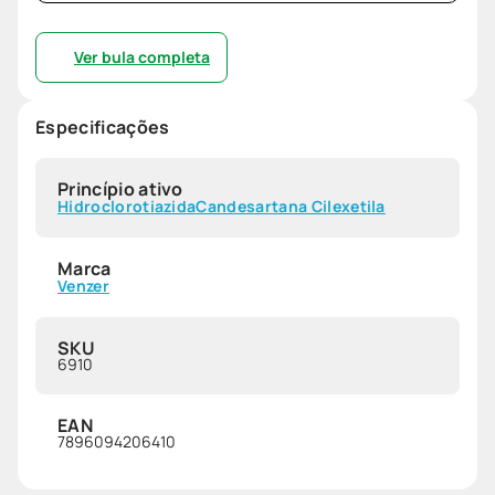
Ver bula completa
Especificações
Princípio ativo
Hidroclorotiazida
Candesartana Cilexetila
Marca
Venzer
SKU
6910
EAN
7896094206410