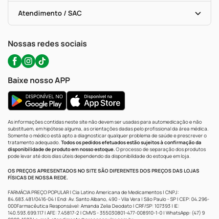
Bulas De A A Z
Autoteste Covid-19
Certificado De Segurança
Políticas De Marketplace
Portal Da Privacidade
Atendimento / SAC
Política De Privacidade
WhatsApp (47) 9202-1687
Atendimento@precopopular.com.br
Nossas redes sociais
Baixe nosso APP
As informações contidas neste site não devem ser usadas para automedicação e não
substituem, em hipótese alguma, as orientações dadas pelo profissional da área médica.
Somente o médico está apto a diagnosticar qualquer problema de saúde e prescrever o
tratamento adequado.
Todos os pedidos efetuados estão sujeitos à confirmação da
disponibilidade de produto em nosso estoque.
O processo de separação dos produtos
pode levar até dois dias úteis dependendo da disponibilidade do estoque em loja.
OS PREÇOS APRESENTADOS NO SITE SÃO DIFERENTES DOS PREÇOS DAS LOJAS
FÍSICAS DE NOSSA REDE.
FARMÁCIA PREÇO POPULAR | Cia Latino Americana de Medicamentos | CNPJ:
84.683.481/0416-04 | End: Av. Santo Albano, 490 - Vila Vera | São Paulo - SP | CEP: 04.296-
000Farmacêutica Responsável: Amanda Zelia Deodato | CRF/SP: 107393 | IE:
140.593.699.117 | AFE: 7.45817-2 | CMVS - 355030801-477-008910-1-0 | WhatsApp: (47) 9