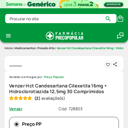
Procurar no site
Medicamentos
Pressão Alta
Venzer Hct Candesartana Cilexetila 16mg + Hidrocl
Vendido e entregue por:
Preço Popular
Venzer Hct Candesartana Cilexetila 16mg +
Hidroclorotiazida 12,5mg 30 Comprimidos
(
2
)
Cód
:
728803
Venzer
Preço PP