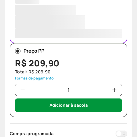
Preço PP
R$
209
,
90
Total:
R$
209
,
90
Formas de pagamento
Adicionar à sacola
Compra programada