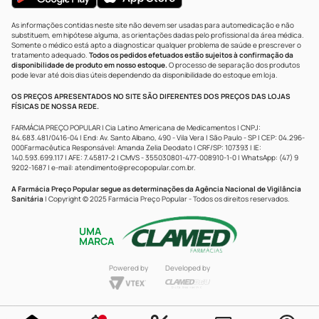
As informações contidas neste site não devem ser usadas para automedicação e não
substituem, em hipótese alguma, as orientações dadas pelo profissional da área médica.
Somente o médico está apto a diagnosticar qualquer problema de saúde e prescrever o
tratamento adequado.
Todos os pedidos efetuados estão sujeitos à confirmação da
disponibilidade de produto em nosso estoque.
O processo de separação dos produtos
pode levar até dois dias úteis dependendo da disponibilidade do estoque em loja.
OS PREÇOS APRESENTADOS NO SITE SÃO DIFERENTES DOS PREÇOS DAS LOJAS
FÍSICAS DE NOSSA REDE.
FARMÁCIA PREÇO POPULAR | Cia Latino Americana de Medicamentos | CNPJ:
84.683.481/0416-04 | End: Av. Santo Albano, 490 - Vila Vera | São Paulo - SP | CEP: 04.296-
000Farmacêutica Responsável: Amanda Zelia Deodato | CRF/SP: 107393 | IE:
140.593.699.117 | AFE: 7.45817-2 | CMVS - 355030801-477-008910-1-0 | WhatsApp: (47) 9
9202-1687 | e-mail:
atendimento@precopopular.com.br
.
A Farmácia Preço Popular segue as determinações da Agência Nacional de Vigilância
Sanitária
| Copyright © 2025 Farmácia Preço Popular - Todos os direitos reservados.
UMA
MARCA
Powered by
Developed by