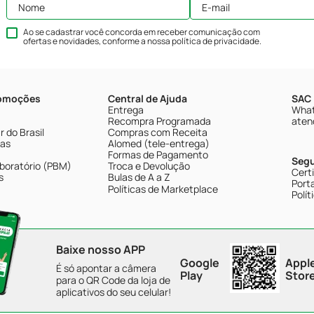
Ao se cadastrar você concorda em receber comunicação com
ofertas e novidades, conforme a nossa
política de privacidade
.
romoções
Central de Ajuda
SAC 
Entrega
What
Recompra Programada
aten
 do Brasil
Compras com Receita
tas
Alomed (tele-entrega)
Formas de Pagamento
Seg
boratório (PBM)
Troca e Devolução
Cert
s
Bulas de A a Z
Porta
Políticas de Marketplace
Polít
Baixe nosso APP
Google
Appl
É só apontar a câmera
Play
Stor
para o QR Code da loja de
aplicativos do seu celular!