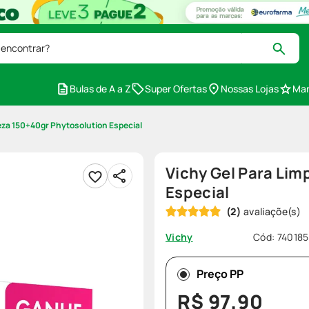
 encontrar?
Bulas de A a Z
Super Ofertas
Nossas Lojas
Mar
eza 150+40gr Phytosolution Especial
Vichy Gel Para Li
Especial
(
2
)
Cód
:
740185
Vichy
Preço PP
R$
97
,
90