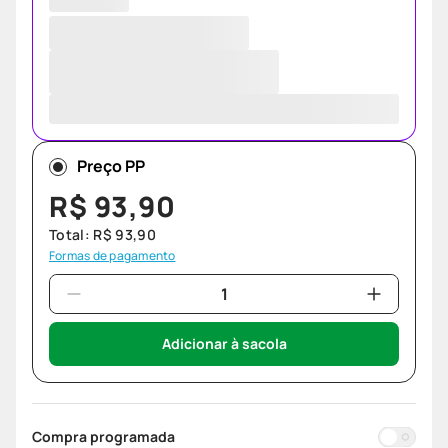
Preço PP
R$
93
,
90
Total:
R$
93
,
90
Formas de pagamento
Adicionar à sacola
Compra programada