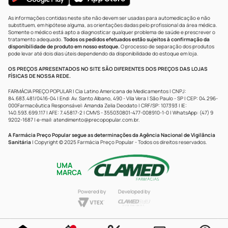
As informações contidas neste site não devem ser usadas para automedicação e não
substituem, em hipótese alguma, as orientações dadas pelo profissional da área médica.
Somente o médico está apto a diagnosticar qualquer problema de saúde e prescrever o
tratamento adequado.
Todos os pedidos efetuados estão sujeitos à confirmação da
disponibilidade de produto em nosso estoque.
O processo de separação dos produtos
pode levar até dois dias úteis dependendo da disponibilidade do estoque em loja.
OS PREÇOS APRESENTADOS NO SITE SÃO DIFERENTES DOS PREÇOS DAS LOJAS
FÍSICAS DE NOSSA REDE.
FARMÁCIA PREÇO POPULAR | Cia Latino Americana de Medicamentos | CNPJ:
84.683.481/0416-04 | End: Av. Santo Albano, 490 - Vila Vera | São Paulo - SP | CEP: 04.296-
000Farmacêutica Responsável: Amanda Zelia Deodato | CRF/SP: 107393 | IE:
140.593.699.117 | AFE: 7.45817-2 | CMVS - 355030801-477-008910-1-0 | WhatsApp: (47) 9
9202-1687 | e-mail:
atendimento@precopopular.com.br
.
A Farmácia Preço Popular segue as determinações da Agência Nacional de Vigilância
Sanitária
| Copyright © 2025 Farmácia Preço Popular - Todos os direitos reservados.
UMA
MARCA
Powered by
Developed by