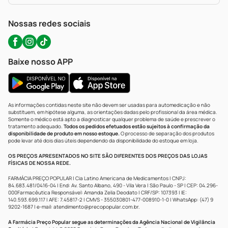
WhatsApp (47) 9202-1687
Atendimento@precopopular.com.br
Nossas redes sociais
Baixe nosso APP
As informações contidas neste site não devem ser usadas para automedicação e não
substituem, em hipótese alguma, as orientações dadas pelo profissional da área médica.
Somente o médico está apto a diagnosticar qualquer problema de saúde e prescrever o
tratamento adequado.
Todos os pedidos efetuados estão sujeitos à confirmação da
disponibilidade de produto em nosso estoque.
O processo de separação dos produtos
pode levar até dois dias úteis dependendo da disponibilidade do estoque em loja.
OS PREÇOS APRESENTADOS NO SITE SÃO DIFERENTES DOS PREÇOS DAS LOJAS
FÍSICAS DE NOSSA REDE.
FARMÁCIA PREÇO POPULAR | Cia Latino Americana de Medicamentos | CNPJ:
84.683.481/0416-04 | End: Av. Santo Albano, 490 - Vila Vera | São Paulo - SP | CEP: 04.296-
000Farmacêutica Responsável: Amanda Zelia Deodato | CRF/SP: 107393 | IE:
140.593.699.117 | AFE: 7.45817-2 | CMVS - 355030801-477-008910-1-0 | WhatsApp: (47) 9
9202-1687 | e-mail:
atendimento@precopopular.com.br
.
A Farmácia Preço Popular segue as determinações da Agência Nacional de Vigilância