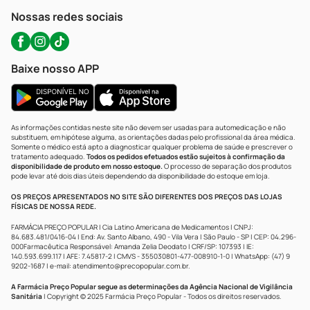
Atendimento@precopopular.com.br
Nossas redes sociais
Baixe nosso APP
As informações contidas neste site não devem ser usadas para automedicação e não
substituem, em hipótese alguma, as orientações dadas pelo profissional da área médica.
Somente o médico está apto a diagnosticar qualquer problema de saúde e prescrever o
tratamento adequado.
Todos os pedidos efetuados estão sujeitos à confirmação da
disponibilidade de produto em nosso estoque.
O processo de separação dos produtos
pode levar até dois dias úteis dependendo da disponibilidade do estoque em loja.
OS PREÇOS APRESENTADOS NO SITE SÃO DIFERENTES DOS PREÇOS DAS LOJAS
FÍSICAS DE NOSSA REDE.
FARMÁCIA PREÇO POPULAR | Cia Latino Americana de Medicamentos | CNPJ:
84.683.481/0416-04 | End: Av. Santo Albano, 490 - Vila Vera | São Paulo - SP | CEP: 04.296-
000Farmacêutica Responsável: Amanda Zelia Deodato | CRF/SP: 107393 | IE:
140.593.699.117 | AFE: 7.45817-2 | CMVS - 355030801-477-008910-1-0 | WhatsApp: (47) 9
9202-1687 | e-mail:
atendimento@precopopular.com.br
.
A Farmácia Preço Popular segue as determinações da Agência Nacional de Vigilância
Sanitária
| Copyright © 2025 Farmácia Preço Popular - Todos os direitos reservados.