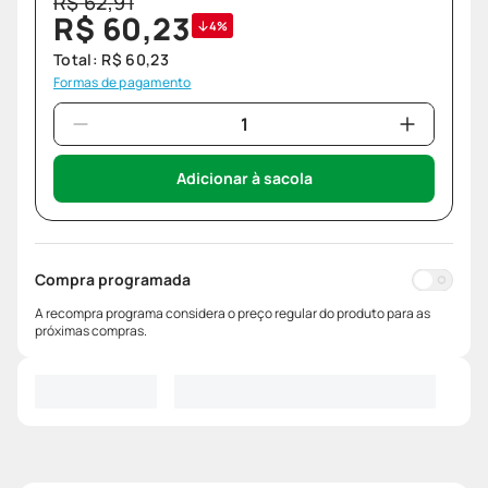
R$
62
,
91
R$
60
,
23
4%
Total:
R$
60
,
23
Formas de pagamento
Adicionar à sacola
Compra programada
A recompra programa considera o preço regular do produto para as
próximas compras.