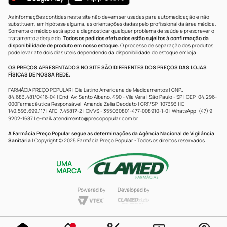
As informações contidas neste site não devem ser usadas para automedicação e não
substituem, em hipótese alguma, as orientações dadas pelo profissional da área médica.
Somente o médico está apto a diagnosticar qualquer problema de saúde e prescrever o
tratamento adequado.
Todos os pedidos efetuados estão sujeitos à confirmação da
disponibilidade de produto em nosso estoque.
O processo de separação dos produtos
pode levar até dois dias úteis dependendo da disponibilidade do estoque em loja.
OS PREÇOS APRESENTADOS NO SITE SÃO DIFERENTES DOS PREÇOS DAS LOJAS
FÍSICAS DE NOSSA REDE.
FARMÁCIA PREÇO POPULAR | Cia Latino Americana de Medicamentos | CNPJ:
84.683.481/0416-04 | End: Av. Santo Albano, 490 - Vila Vera | São Paulo - SP | CEP: 04.296-
000Farmacêutica Responsável: Amanda Zelia Deodato | CRF/SP: 107393 | IE:
140.593.699.117 | AFE: 7.45817-2 | CMVS - 355030801-477-008910-1-0 | WhatsApp: (47) 9
9202-1687 | e-mail:
atendimento@precopopular.com.br
.
A Farmácia Preço Popular segue as determinações da Agência Nacional de Vigilância
Sanitária
| Copyright © 2025 Farmácia Preço Popular - Todos os direitos reservados.
UMA
MARCA
Powered by
Developed by