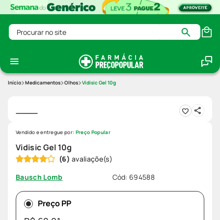
Procurar no site
Medicamentos
Olhos
Vidisic Gel 10g
Vendido e entregue por:
Preço Popular
Vidisic Gel 10g
(
6
)
Cód
:
694588
Bausch Lomb
Preço PP