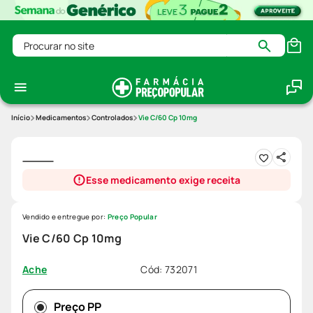
Procurar no site
Medicamentos
Controlados
Vie C/60 Cp 10mg
Esse medicamento exige receita
Vendido e entregue por:
Preço Popular
Vie C/60 Cp 10mg
Cód
:
732071
Ache
Preço PP