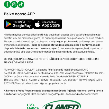
Baixe nosso APP
As informações contidas neste site não devem ser usadas para automedicação e não
substituem, em hipótese alguma, as orientações dadas pelo profissional da área médica.
Somente o médico está apto a diagnosticar qualquer problema de saúde e prescrever o
tratamento adequado.
Todos os pedidos efetuados estão sujeitos à confirmação da
disponibilidade de produto em nosso estoque.
O processo de separação dos produtos
pode levar até dois dias úteis dependendo da disponibilidade do estoque em loja.
OS PREÇOS APRESENTADOS NO SITE SÃO DIFERENTES DOS PREÇOS DAS LOJAS
FÍSICAS DE NOSSA REDE.
FARMÁCIA PREÇO POPULAR | Cia Latino Americana de Medicamentos | CNPJ:
84.683.481/0416-04 | End: Av. Santo Albano, 490 - Vila Vera | São Paulo - SP | CEP: 04.296-
000Farmacêutica Responsável: Amanda Zelia Deodato | CRF/SP: 107393 | IE:
140.593.699.117 | AFE: 7.45817-2 | CMVS - 355030801-477-008910-1-0 | WhatsApp: (47) 9
9202-1687 | e-mail:
atendimento@precopopular.com.br
.
A Farmácia Preço Popular segue as determinações da Agência Nacional de Vigilância
Sanitária
| Copyright © 2025 Farmácia Preço Popular - Todos os direitos reservados.
UMA
MARCA