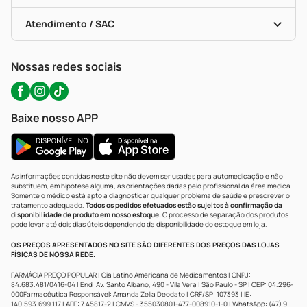
Testes Rápidos
Bulas De A A Z
Autoteste Covid-19
Certificado De Segurança
Políticas De Marketplace
Portal Da Privacidade
Atendimento / SAC
Política De Privacidade
WhatsApp (47) 9202-1687
Atendimento@precopopular.com.br
Nossas redes sociais
Baixe nosso APP
As informações contidas neste site não devem ser usadas para automedicação e não
substituem, em hipótese alguma, as orientações dadas pelo profissional da área médica.
Somente o médico está apto a diagnosticar qualquer problema de saúde e prescrever o
tratamento adequado.
Todos os pedidos efetuados estão sujeitos à confirmação da
disponibilidade de produto em nosso estoque.
O processo de separação dos produtos
pode levar até dois dias úteis dependendo da disponibilidade do estoque em loja.
OS PREÇOS APRESENTADOS NO SITE SÃO DIFERENTES DOS PREÇOS DAS LOJAS
FÍSICAS DE NOSSA REDE.
FARMÁCIA PREÇO POPULAR | Cia Latino Americana de Medicamentos | CNPJ:
84.683.481/0416-04 | End: Av. Santo Albano, 490 - Vila Vera | São Paulo - SP | CEP: 04.296-
000Farmacêutica Responsável: Amanda Zelia Deodato | CRF/SP: 107393 | IE:
140.593.699.117 | AFE: 7.45817-2 | CMVS - 355030801-477-008910-1-0 | WhatsApp: (47) 9