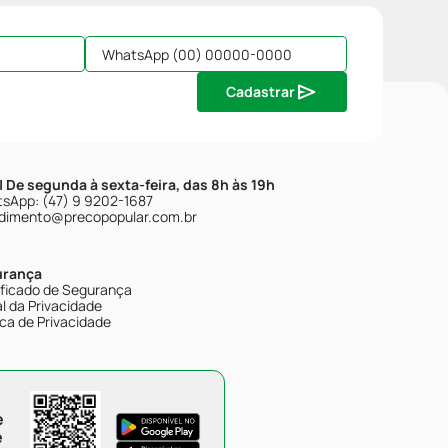
Cadastrar
| De segunda à sexta-feira, das 8h às 19h
sApp: (47) 9 9202-1687
dimento@precopopular.com.br
urança
ificado de Segurança
l da Privacidade
ica de Privacidade
e
e