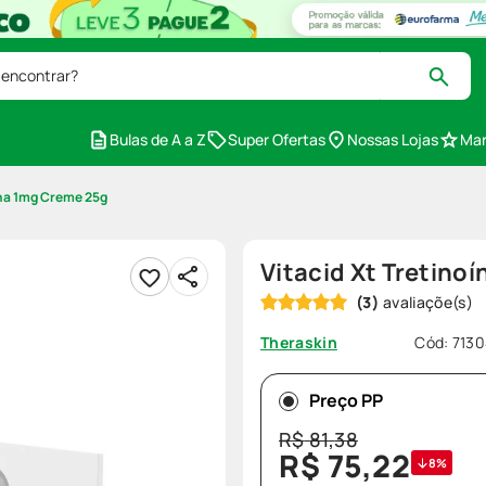
 encontrar?
Bulas de A a Z
Super Ofertas
Nossas Lojas
Mar
ína 1mg Creme 25g
Vitacid Xt Tretino
(
3
)
Cód
:
713
Theraskin
Preço PP
R$
81
,
38
R$
75
,
22
8%