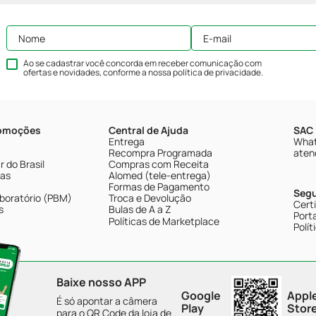
Ao se cadastrar você concorda em receber comunicação com
ofertas e novidades, conforme a nossa
política de privacidade
.
romoções
Central de Ajuda
SAC 
Entrega
What
Recompra Programada
aten
 do Brasil
Compras com Receita
tas
Alomed (tele-entrega)
Formas de Pagamento
Seg
boratório (PBM)
Troca e Devolução
Cert
s
Bulas de A a Z
Porta
Políticas de Marketplace
Polít
Baixe nosso APP
Google
Appl
É só apontar a câmera
Play
Stor
para o QR Code da loja de