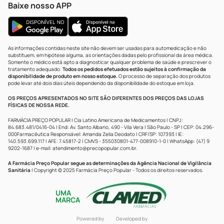
Baixe nosso APP
As informações contidas neste site não devem ser usadas para automedicação e não
substituem, em hipótese alguma, as orientações dadas pelo profissional da área médica.
Somente o médico está apto a diagnosticar qualquer problema de saúde e prescrever o
tratamento adequado.
Todos os pedidos efetuados estão sujeitos à confirmação da
disponibilidade de produto em nosso estoque.
O processo de separação dos produtos
pode levar até dois dias úteis dependendo da disponibilidade do estoque em loja.
OS PREÇOS APRESENTADOS NO SITE SÃO DIFERENTES DOS PREÇOS DAS LOJAS
FÍSICAS DE NOSSA REDE.
FARMÁCIA PREÇO POPULAR | Cia Latino Americana de Medicamentos | CNPJ:
84.683.481/0416-04 | End: Av. Santo Albano, 490 - Vila Vera | São Paulo - SP | CEP: 04.296-
000Farmacêutica Responsável: Amanda Zelia Deodato | CRF/SP: 107393 | IE:
140.593.699.117 | AFE: 7.45817-2 | CMVS - 355030801-477-008910-1-0 | WhatsApp: (47) 9
9202-1687 | e-mail:
atendimento@precopopular.com.br
.
A Farmácia Preço Popular segue as determinações da Agência Nacional de Vigilância
Sanitária
| Copyright © 2025 Farmácia Preço Popular - Todos os direitos reservados.
UMA
MARCA
Powered by
Developed by