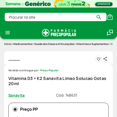
Procurar no site
Medicamentos
Saúde dos Ossos e Articulações
Vitaminas e Suplementos
Vitam
Vendido e entregue por:
Preço Popular
Vitamina D3 + K2 Sanavita Limao Solucao Gotas
20ml
Cód
:
748631
Sanavita
Preço PP