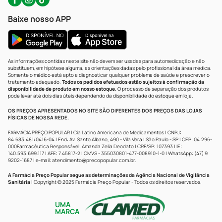
Baixe nosso APP
As informações contidas neste site não devem ser usadas para automedicação e não
substituem, em hipótese alguma, as orientações dadas pelo profissional da área médica.
Somente o médico está apto a diagnosticar qualquer problema de saúde e prescrever o
tratamento adequado.
Todos os pedidos efetuados estão sujeitos à confirmação da
disponibilidade de produto em nosso estoque.
O processo de separação dos produtos
pode levar até dois dias úteis dependendo da disponibilidade do estoque em loja.
OS PREÇOS APRESENTADOS NO SITE SÃO DIFERENTES DOS PREÇOS DAS LOJAS
FÍSICAS DE NOSSA REDE.
FARMÁCIA PREÇO POPULAR | Cia Latino Americana de Medicamentos | CNPJ:
84.683.481/0416-04 | End: Av. Santo Albano, 490 - Vila Vera | São Paulo - SP | CEP: 04.296-
000Farmacêutica Responsável: Amanda Zelia Deodato | CRF/SP: 107393 | IE:
140.593.699.117 | AFE: 7.45817-2 | CMVS - 355030801-477-008910-1-0 | WhatsApp: (47) 9
9202-1687 | e-mail:
atendimento@precopopular.com.br
.
A Farmácia Preço Popular segue as determinações da Agência Nacional de Vigilância
Sanitária
| Copyright © 2025 Farmácia Preço Popular - Todos os direitos reservados.
UMA
MARCA