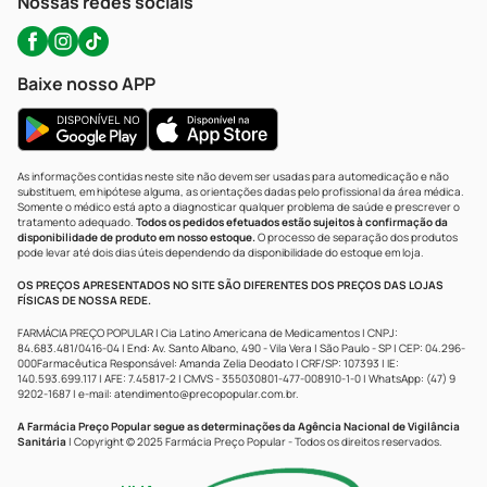
Nossas redes sociais
Baixe nosso APP
As informações contidas neste site não devem ser usadas para automedicação e não
substituem, em hipótese alguma, as orientações dadas pelo profissional da área médica.
Somente o médico está apto a diagnosticar qualquer problema de saúde e prescrever o
tratamento adequado.
Todos os pedidos efetuados estão sujeitos à confirmação da
disponibilidade de produto em nosso estoque.
O processo de separação dos produtos
pode levar até dois dias úteis dependendo da disponibilidade do estoque em loja.
OS PREÇOS APRESENTADOS NO SITE SÃO DIFERENTES DOS PREÇOS DAS LOJAS
FÍSICAS DE NOSSA REDE.
FARMÁCIA PREÇO POPULAR | Cia Latino Americana de Medicamentos | CNPJ:
84.683.481/0416-04 | End: Av. Santo Albano, 490 - Vila Vera | São Paulo - SP | CEP: 04.296-
000Farmacêutica Responsável: Amanda Zelia Deodato | CRF/SP: 107393 | IE:
140.593.699.117 | AFE: 7.45817-2 | CMVS - 355030801-477-008910-1-0 | WhatsApp: (47) 9
9202-1687 | e-mail:
atendimento@precopopular.com.br
.
A Farmácia Preço Popular segue as determinações da Agência Nacional de Vigilância
Sanitária
| Copyright © 2025 Farmácia Preço Popular - Todos os direitos reservados.