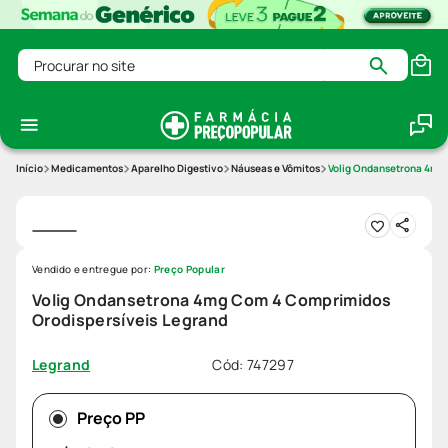
Procurar no site
Medicamentos
Aparelho Digestivo
Náuseas e Vômitos
Volig Ondansetrona 4mg
Vendido e entregue por:
Preço Popular
Volig Ondansetrona 4mg Com 4 Comprimidos
Orodispersíveis Legrand
Cód
:
747297
Legrand
Preço PP