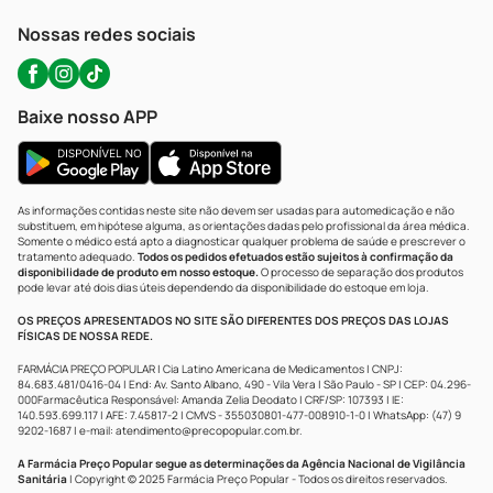
WhatsApp (47) 9202-1687
Atendimento@precopopular.com.br
Nossas redes sociais
Baixe nosso APP
As informações contidas neste site não devem ser usadas para automedicação e não
substituem, em hipótese alguma, as orientações dadas pelo profissional da área médica.
Somente o médico está apto a diagnosticar qualquer problema de saúde e prescrever o
tratamento adequado.
Todos os pedidos efetuados estão sujeitos à confirmação da
disponibilidade de produto em nosso estoque.
O processo de separação dos produtos
pode levar até dois dias úteis dependendo da disponibilidade do estoque em loja.
OS PREÇOS APRESENTADOS NO SITE SÃO DIFERENTES DOS PREÇOS DAS LOJAS
FÍSICAS DE NOSSA REDE.
FARMÁCIA PREÇO POPULAR | Cia Latino Americana de Medicamentos | CNPJ:
84.683.481/0416-04 | End: Av. Santo Albano, 490 - Vila Vera | São Paulo - SP | CEP: 04.296-
000Farmacêutica Responsável: Amanda Zelia Deodato | CRF/SP: 107393 | IE:
140.593.699.117 | AFE: 7.45817-2 | CMVS - 355030801-477-008910-1-0 | WhatsApp: (47) 9
9202-1687 | e-mail:
atendimento@precopopular.com.br
.
A Farmácia Preço Popular segue as determinações da Agência Nacional de Vigilância
Sanitária
| Copyright © 2025 Farmácia Preço Popular - Todos os direitos reservados.