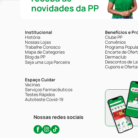
novidades da PP
Institucional
Benefícios e P
História
Clube PP
Nossas Lojas
Convênios
Trabalhe Conosco
Programa Popular
Mapa de Categorias
Encarte de Ofer
Blog da PP
Dermaclub
Descontos de La
Seja uma Loja Parceira
Cupons e Oferta
Espaço Cuidar
Vacinas
Serviços Farmacêuticos
Testes Rápidos
Autoteste Covid-19
Nossas redes sociais