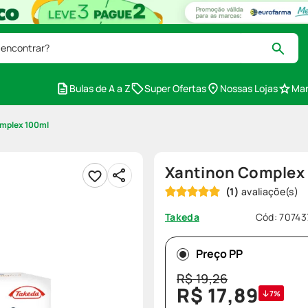
 encontrar?
Bulas de A a Z
Super Ofertas
Nossas Lojas
Mar
mplex 100ml
Xantinon Complex
(
1
)
Cód
:
70743
Takeda
Preço PP
R$
19
,
26
R$
17
,
89
7%