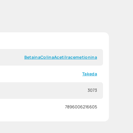
Betaina
Colina
Acetilracemetionina
Takeda
3073
7896006216605