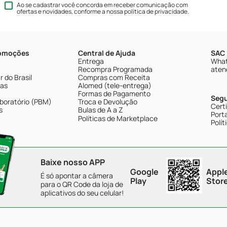
Ao se cadastrar você concorda em receber comunicação com
ofertas e novidades, conforme a nossa
política de privacidade
.
romoções
Central de Ajuda
SAC 
Entrega
What
Recompra Programada
aten
 do Brasil
Compras com Receita
tas
Alomed (tele-entrega)
Formas de Pagamento
Seg
boratório (PBM)
Troca e Devolução
Cert
s
Bulas de A a Z
Porta
Políticas de Marketplace
Polít
Baixe nosso APP
Google
Appl
É só apontar a câmera
Play
Stor
para o QR Code da loja de
aplicativos do seu celular!