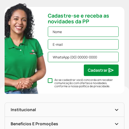
Cadastre-se e receba as
novidades da PP
Cadastrar
Ao se cadastrar você concorda em receber
comunicação com ofertas e novidades,
conforme a nossa
política de privacidade
.
Institucional
História
Nossas Lojas
Benefícios E Promoções
Trabalhe Conosco