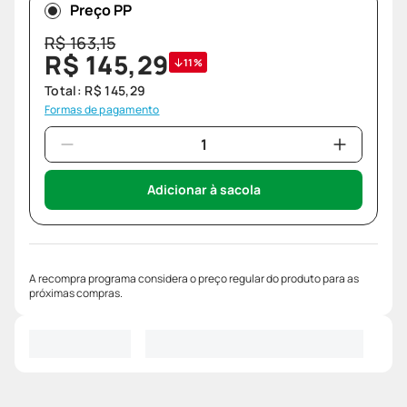
Preço PP
R$
163
,
15
R$
145
,
29
11%
Total:
R$
145
,
29
Formas de pagamento
Adicionar à sacola
A recompra programa considera o preço regular do produto para as
próximas compras.