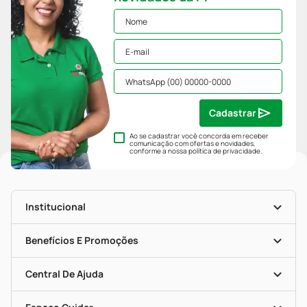
Cadastrar
Ao se cadastrar você concorda em receber
comunicação com ofertas e novidades,
conforme a nossa
política de privacidade
.
Institucional
História
Nossas Lojas
Benefícios E Promoções
Trabalhe Conosco
Mapa De Categorias
Clube PP
Blog Da PP
Convênios
Central De Ajuda
Seja Uma Loja Parceira
Programa Popular Do Brasil
Encarte De Ofertas
Entrega
Dermaclub
Recompra Programada