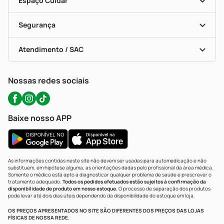
Espaço Cuidar
Descontos De Laboratório (PBM)
Compras Com Receita
Cupons E Ofertas
Alomed (tele-Entrega)
Vacinas
Formas De Pagamento
Serviços Farmacêuticos
Segurança
Troca E Devolução
Testes Rápidos
Bulas De A A Z
Autoteste Covid-19
Certificado De Segurança
Políticas De Marketplace
Portal Da Privacidade
Atendimento / SAC
Política De Privacidade
WhatsApp (47) 9202-1687
Atendimento@precopopular.com.br
Nossas redes sociais
Baixe nosso APP
As informações contidas neste site não devem ser usadas para automedicação e não
substituem, em hipótese alguma, as orientações dadas pelo profissional da área médica.
Somente o médico está apto a diagnosticar qualquer problema de saúde e prescrever o
tratamento adequado.
Todos os pedidos efetuados estão sujeitos à confirmação da
disponibilidade de produto em nosso estoque.
O processo de separação dos produtos
pode levar até dois dias úteis dependendo da disponibilidade do estoque em loja.
OS PREÇOS APRESENTADOS NO SITE SÃO DIFERENTES DOS PREÇOS DAS LOJAS
FÍSICAS DE NOSSA REDE.