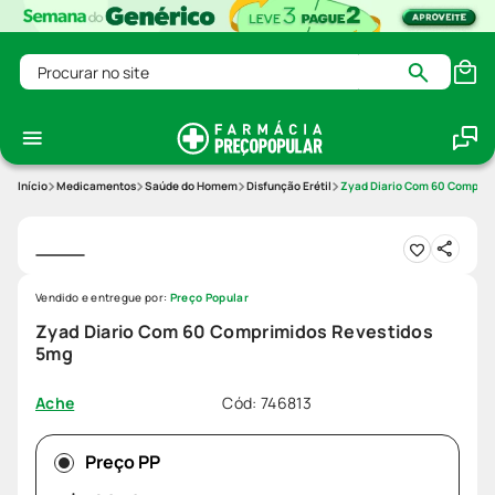
Procurar no site
Medicamentos
Saúde do Homem
Disfunção Erétil
Zyad Diario Com 60 Comprim
Vendido e entregue por:
Preço Popular
Zyad Diario Com 60 Comprimidos Revestidos
5mg
Cód
:
746813
Ache
Preço PP