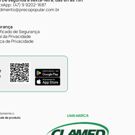
sApp: (47) 9 9202-1687
dimento@precopopular.com.br
urança
ificado de Segurança
l da Privacidade
ica de Privacidade
e
e
 Somente o
UMA MARCA
ade de produto