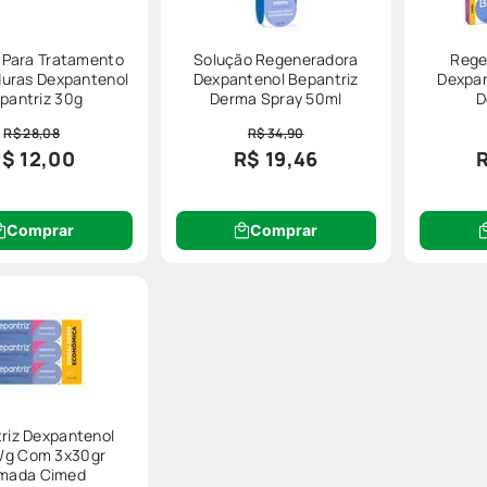
Para Tratamento
Solução Regeneradora
Rege
uras Dexpantenol
Dexpantenol Bepantriz
Dexpan
pantriz 30g
Derma Spray 50ml
D
R$ 28,08
R$ 34,90
$ 12,00
R$ 19,46
Comprar
Comprar
riz Dexpantenol
/g Com 3x30gr
mada Cimed