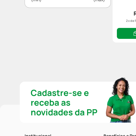
2
x de
Cadastre-se e
receba as
novidades da PP
Institucional
Benefícios e P