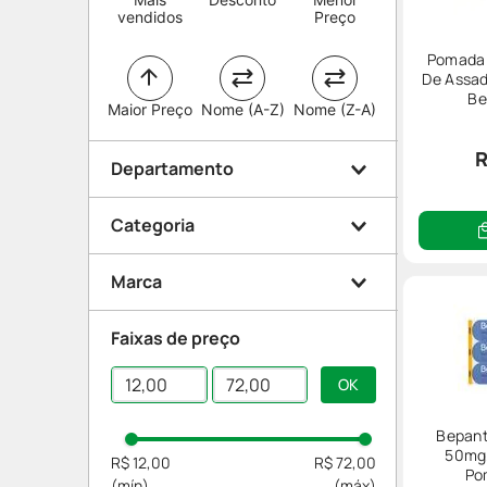
vendidos
Preço
Pomada 
De Assad
Be
Maior Preço
Nome (A-Z)
Nome (Z-A)
R
Departamento
Categoria
Beleza e Proteção
Marca
Mamãe e Bebê
Corpo
Faixas de preço
Assaduras
Bepantriz
Lábios
Bepant
50mg
R$ 12,00
R$ 72,00
Po