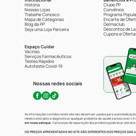
História
Clube PP
Nossas Lojas
Convênios
Trabalhe Conosco
Programa Popular
Mapa de Categorias
Encarte de Ofer
Blog da PP
Dermaclub
Descontos de La
Seja uma Loja Parceira
Cupons e Oferta
Espaço Cuidar
Vacinas
Serviços Farmacêuticos
Testes Rápidos
Autoteste Covid-19
Nossas redes sociais
As informações contidas neste site não devem ser usadas para automedicação 
médico está apto a diagnosticar qualquer problema de saúde e prescrever o 
em nosso estoque.
O processo de separação dos produtos pode levar até dois 
OS PREÇOS APRESENTADOS NO SITE SÃO DIFERENTES DOS PREÇOS DAS LO