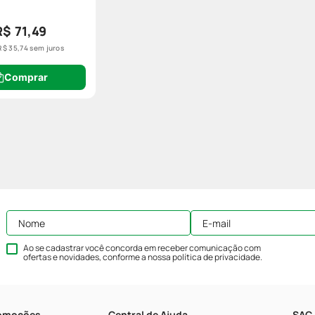
R$ 71,49
R$
35
,
74
sem juros
Comprar
Ao se cadastrar você concorda em receber comunicação com
ofertas e novidades, conforme a nossa
política de privacidade
.
romoções
Central de Ajuda
SAC 