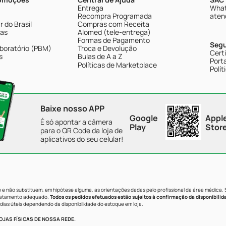
Entrega
What
Recompra Programada
aten
 do Brasil
Compras com Receita
tas
Alomed (tele-entrega)
Formas de Pagamento
Seg
boratório (PBM)
Troca e Devolução
Cert
s
Bulas de A a Z
Porta
Políticas de Marketplace
Polít
Baixe nosso APP
Google
Appl
É só apontar a câmera
Play
Stor
para o QR Code da loja de
aplicativos do seu celular!
e não substituem, em hipótese alguma, as orientações dadas pelo profissional da área médica.
tratamento adequado.
Todos os pedidos efetuados estão sujeitos à confirmação da disponibilid
dias úteis dependendo da disponibilidade do estoque em loja.
JAS FÍSICAS DE NOSSA REDE.