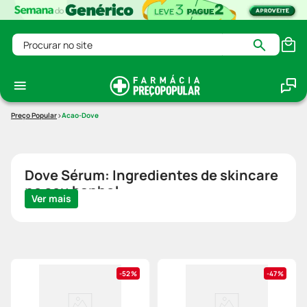
Procurar no site
Acao-Dove
Dove Sérum: Ingredientes de skincare
no seu banho!
Ver mais
52%
47%