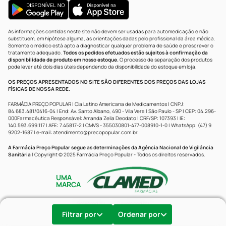
As informações contidas neste site não devem ser usadas para automedicação e não
substituem, em hipótese alguma, as orientações dadas pelo profissional da área médica.
Somente o médico está apto a diagnosticar qualquer problema de saúde e prescrever o
tratamento adequado.
Todos os pedidos efetuados estão sujeitos à confirmação da
disponibilidade de produto em nosso estoque.
O processo de separação dos produtos
pode levar até dois dias úteis dependendo da disponibilidade do estoque em loja.
OS PREÇOS APRESENTADOS NO SITE SÃO DIFERENTES DOS PREÇOS DAS LOJAS
FÍSICAS DE NOSSA REDE.
FARMÁCIA PREÇO POPULAR | Cia Latino Americana de Medicamentos | CNPJ:
84.683.481/0416-04 | End: Av. Santo Albano, 490 - Vila Vera | São Paulo - SP | CEP: 04.296-
000Farmacêutica Responsável: Amanda Zelia Deodato | CRF/SP: 107393 | IE:
140.593.699.117 | AFE: 7.45817-2 | CMVS - 355030801-477-008910-1-0 | WhatsApp: (47) 9
9202-1687 | e-mail:
atendimento@precopopular.com.br
.
A Farmácia Preço Popular segue as determinações da Agência Nacional de Vigilância
Sanitária
| Copyright © 2025 Farmácia Preço Popular - Todos os direitos reservados.
UMA
MARCA
Powered by
Developed by
Filtrar por
Ordenar por