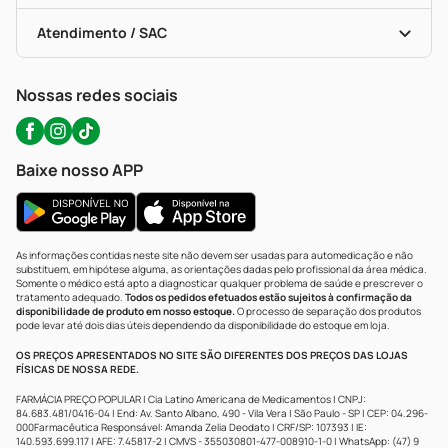
Bulas De A A Z
Autoteste Covid-19
Certificado De Segurança
Políticas De Marketplace
Portal Da Privacidade
Atendimento / SAC
Política De Privacidade
WhatsApp (47) 9202-1687
Atendimento@precopopular.com.br
Nossas redes sociais
Baixe nosso APP
As informações contidas neste site não devem ser usadas para automedicação e não
substituem, em hipótese alguma, as orientações dadas pelo profissional da área médica.
Somente o médico está apto a diagnosticar qualquer problema de saúde e prescrever o
tratamento adequado.
Todos os pedidos efetuados estão sujeitos à confirmação da
disponibilidade de produto em nosso estoque.
O processo de separação dos produtos
pode levar até dois dias úteis dependendo da disponibilidade do estoque em loja.
OS PREÇOS APRESENTADOS NO SITE SÃO DIFERENTES DOS PREÇOS DAS LOJAS
FÍSICAS DE NOSSA REDE.
FARMÁCIA PREÇO POPULAR | Cia Latino Americana de Medicamentos | CNPJ:
84.683.481/0416-04 | End: Av. Santo Albano, 490 - Vila Vera | São Paulo - SP | CEP: 04.296-
000Farmacêutica Responsável: Amanda Zelia Deodato | CRF/SP: 107393 | IE:
140.593.699.117 | AFE: 7.45817-2 | CMVS - 355030801-477-008910-1-0 | WhatsApp: (47) 9