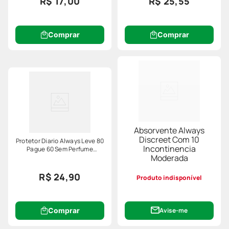
R$ 17,00
R$ 25,55
Comprar
Comprar
Absorvente Always
Discreet Com 10
Protetor Diario Always Leve 80
Incontinencia
Pague 60 Sem Perfume
Moderada
Especial
R$ 24,90
Produto indisponível
Comprar
Avise-me