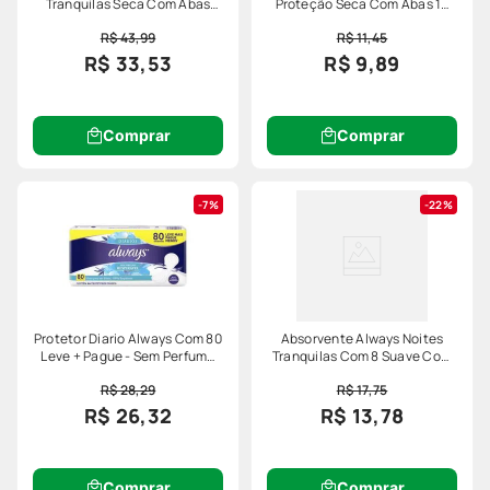
Tranquilas Seca Com Abas
Proteção Seca Com Abas 16
Com 32 Leve Mais Pague
Unidades
R$ 43,99
R$ 11,45
Menos
R$ 33,53
R$ 9,89
Comprar
Comprar
7%
22%
Protetor Diario Always Com 80
Absorvente Always Noites
Leve + Pague - Sem Perfume
Tranquilas Com 8 Suave Com
Respiravel Especial
Abas Xg
R$ 28,29
R$ 17,75
R$ 26,32
R$ 13,78
Comprar
Comprar