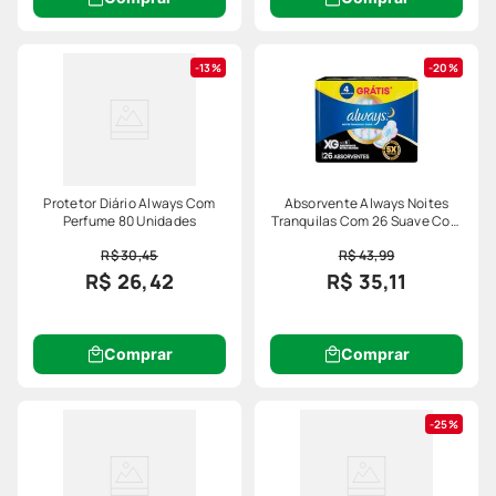
13%
20%
Protetor Diário Always Com
Absorvente Always Noites
Perfume 80 Unidades
Tranquilas Com 26 Suave Com
Abas Xg 4 Gratis Especial
R$ 30,45
R$ 43,99
R$ 26,42
R$ 35,11
Comprar
Comprar
25%