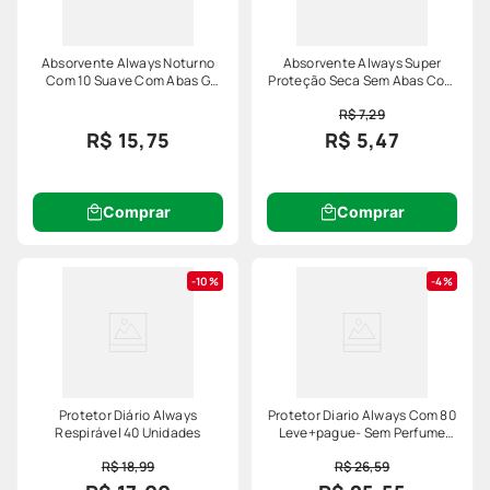
Absorvente Always Noturno
Absorvente Always Super
Com 10 Suave Com Abas G
Proteção Seca Sem Abas Com
Especial
8 Unidades
R$ 7,29
R$ 15,75
R$ 5,47
Comprar
Comprar
10%
4%
Protetor Diário Always
Protetor Diario Always Com 80
Respirável 40 Unidades
Leve+pague- Sem Perfume
Especial
R$ 18,99
R$ 26,59