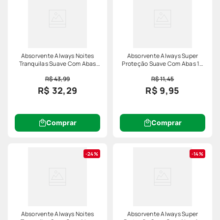
Absorvente Always Noites
Absorvente Always Super
Tranquilas Suave Com Abas
Proteção Suave Com Abas 16
Com 32 Leve Mais Pague
Unidades
R$ 43,99
R$ 11,45
Menos
R$ 32,29
R$ 9,95
Comprar
Comprar
24%
14%
Absorvente Always Noites
Absorvente Always Super