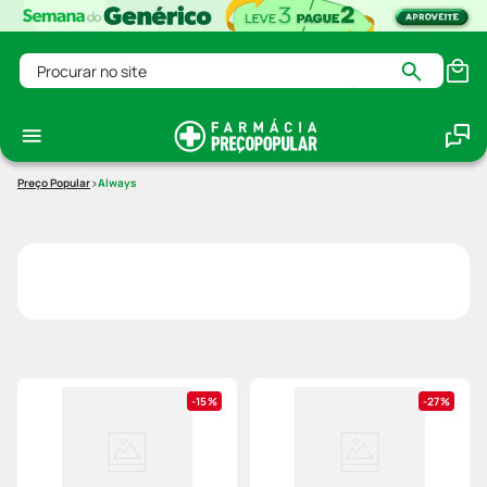
Procurar no site
Always
15%
27%