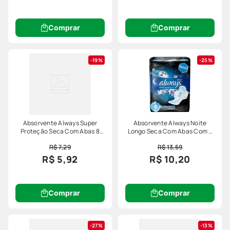
Comprar
Comprar
19%
25%
Absorvente Always Super
Absorvente Always Noite
Proteção Seca Com Abas 8
Longo Seca Com Abas Com 8
Unidades
Unidades
R$ 7,29
R$ 13,59
R$ 5,92
R$ 10,20
Comprar
Comprar
27%
13%