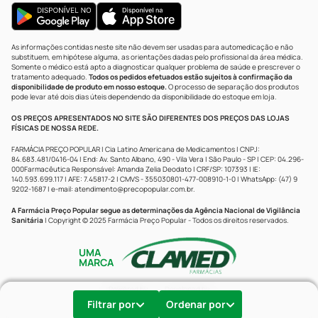
As informações contidas neste site não devem ser usadas para automedicação e não
substituem, em hipótese alguma, as orientações dadas pelo profissional da área médica.
Somente o médico está apto a diagnosticar qualquer problema de saúde e prescrever o
tratamento adequado.
Todos os pedidos efetuados estão sujeitos à confirmação da
disponibilidade de produto em nosso estoque.
O processo de separação dos produtos
pode levar até dois dias úteis dependendo da disponibilidade do estoque em loja.
OS PREÇOS APRESENTADOS NO SITE SÃO DIFERENTES DOS PREÇOS DAS LOJAS
FÍSICAS DE NOSSA REDE.
FARMÁCIA PREÇO POPULAR | Cia Latino Americana de Medicamentos | CNPJ:
84.683.481/0416-04 | End: Av. Santo Albano, 490 - Vila Vera | São Paulo - SP | CEP: 04.296-
000Farmacêutica Responsável: Amanda Zelia Deodato | CRF/SP: 107393 | IE:
140.593.699.117 | AFE: 7.45817-2 | CMVS - 355030801-477-008910-1-0 | WhatsApp: (47) 9
9202-1687 | e-mail:
atendimento@precopopular.com.br
.
A Farmácia Preço Popular segue as determinações da Agência Nacional de Vigilância
Sanitária
| Copyright © 2025 Farmácia Preço Popular - Todos os direitos reservados.
UMA
MARCA
Powered by
Developed by
Filtrar por
Ordenar por