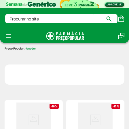
Procurar no site
Anador
16%
17%