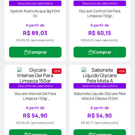
Desconto de Laboratório
Desconto de Laboratório
Epidrat Rosto Acqua Bg 50ml
Glycare Control Gel Para
Or
Limpeza 150gr
Oleosa/acneica
A partir de
A partir de
R$ 89,03
R$ 60,15
R$ 89,03
(sem desconto)
R$ 60,15
(sem desconto)
Comprar
Comprar
12%
11%
Desconto de Laboratório
Desconto de Laboratório
Glycare Intense Gel Para
Sabonete Líquido Glycare Pele
Limpeza 150gr
Mista A Oleosa 150ml
Oleosa/acneica
A partir de
A partir de
R$ 54,90
R$ 54,90
R$ 59,65
(sem desconto)
R$ 60,77
(sem desconto)
Comprar
Comprar