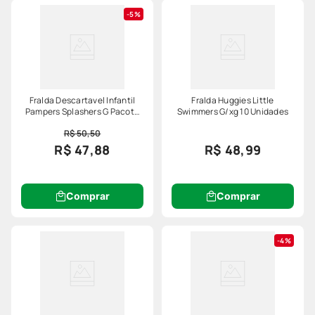
5%
Fralda Descartavel Infantil
Fralda Huggies Little
Pampers Splashers G Pacote
Swimmers G/xg 10 Unidades
11 Unidades
R$ 50,50
R$ 47,88
R$ 48,99
Comprar
Comprar
4%