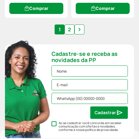
Comprar
Comprar
1
2
Cadastre-se e receba as
novidades da PP
Cadastrar
Ao se cadastrar você concorda em receber
comunicação com ofertas e novidades,
conforme a nossa
política de privacidade
.