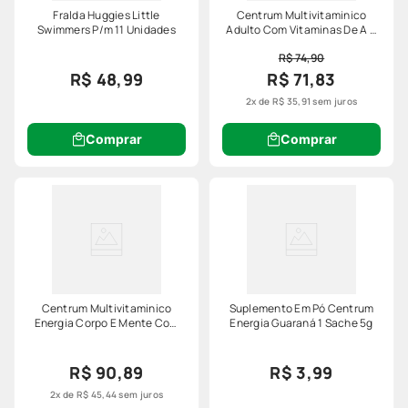
Fralda Huggies Little
Centrum Multivitaminico
Swimmers P/m 11 Unidades
Adulto Com Vitaminas De A A
Z, 30 Comprimidos
R$ 74,90
R$ 48,99
R$ 71,83
2
x de
R$
35
,
91
sem juros
Comprar
Comprar
Centrum Multivitaminico
Suplemento Em Pó Centrum
Energia Corpo E Mente Com
Energia Guaraná 1 Sache 5g
Cafeina, 60 Capsulas
R$ 90,89
R$ 3,99
2
x de
R$
45
,
44
sem juros