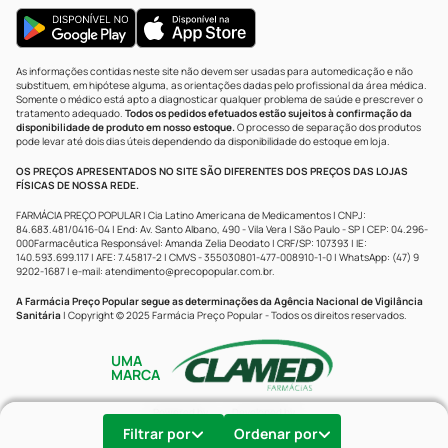
As informações contidas neste site não devem ser usadas para automedicação e não
substituem, em hipótese alguma, as orientações dadas pelo profissional da área médica.
Somente o médico está apto a diagnosticar qualquer problema de saúde e prescrever o
tratamento adequado.
Todos os pedidos efetuados estão sujeitos à confirmação da
disponibilidade de produto em nosso estoque.
O processo de separação dos produtos
pode levar até dois dias úteis dependendo da disponibilidade do estoque em loja.
OS PREÇOS APRESENTADOS NO SITE SÃO DIFERENTES DOS PREÇOS DAS LOJAS
FÍSICAS DE NOSSA REDE.
FARMÁCIA PREÇO POPULAR | Cia Latino Americana de Medicamentos | CNPJ:
84.683.481/0416-04 | End: Av. Santo Albano, 490 - Vila Vera | São Paulo - SP | CEP: 04.296-
000Farmacêutica Responsável: Amanda Zelia Deodato | CRF/SP: 107393 | IE:
140.593.699.117 | AFE: 7.45817-2 | CMVS - 355030801-477-008910-1-0 | WhatsApp: (47) 9
9202-1687 | e-mail:
atendimento@precopopular.com.br
.
A Farmácia Preço Popular segue as determinações da Agência Nacional de Vigilância
Sanitária
| Copyright © 2025 Farmácia Preço Popular - Todos os direitos reservados.
UMA
MARCA
Powered by
Developed by
Filtrar por
Ordenar por