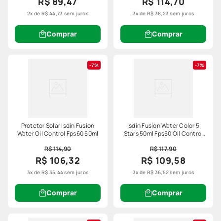
R$ 89,47
R$ 114,70
2
x de
R$
44
,
73
sem juros
3
x de
R$
38
,
23
sem juros
Comprar
Comprar
7%
7%
Protetor Solar Isdin Fusion
Isdin Fusion Water Color 5
Water Oil Control Fps60 50ml
Stars 50ml Fps50 Oil Control
Cor Media
R$ 114,90
R$ 117,90
R$ 106,32
R$ 109,58
3
x de
R$
35
,
44
sem juros
3
x de
R$
36
,
52
sem juros
Comprar
Comprar