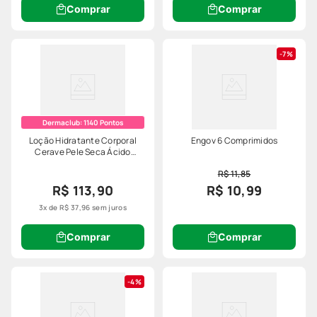
Comprar
Comprar
7%
Dermaclub:
1140
Pontos
Loção Hidratante Corporal
Engov 6 Comprimidos
Cerave Pele Seca Ácido
Hialurônico Ceramidas 340ml
R$ 11,85
R$ 113,90
R$ 10,99
3
x de
R$
37
,
96
sem juros
Comprar
Comprar
4%