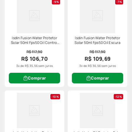
9%
7%
Isdin Fusion Water Protetor
Isdin Fusion Water Protetor
Solar 50ml Fps50 Oil Control
Solar 50ml Fps50 Oil Escura
Clara
R$ 117,90
R$ 117,90
R$ 106,70
R$ 109,69
3
x de
R$
35
,
56
sem juros
3
x de
R$
36
,
56
sem juros
Comprar
Comprar
10%
12%