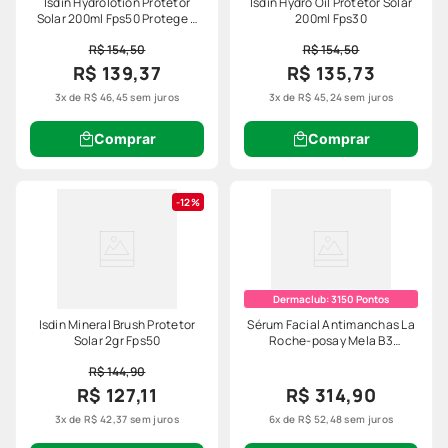
Isdin Hydrolotion Protetor
Isdin Hydro Oil Protetor Solar
Solar 200ml Fps50 Protege E
200ml Fps30
Revitaliza
R$ 154,50
R$ 154,50
R$ 139,37
R$ 135,73
3
x de
R$
46
,
45
sem juros
3
x de
R$
45
,
24
sem juros
Comprar
Comprar
12%
Dermaclub:
3150
Pontos
Isdin Mineral Brush Protetor
Sérum Facial Antimanchas La
Solar 2gr Fps50
Roche-posay Mela B3
Niacinamida 30ml
R$ 144,90
R$ 127,11
R$ 314,90
3
x de
R$
42
,
37
sem juros
6
x de
R$
52
,
48
sem juros