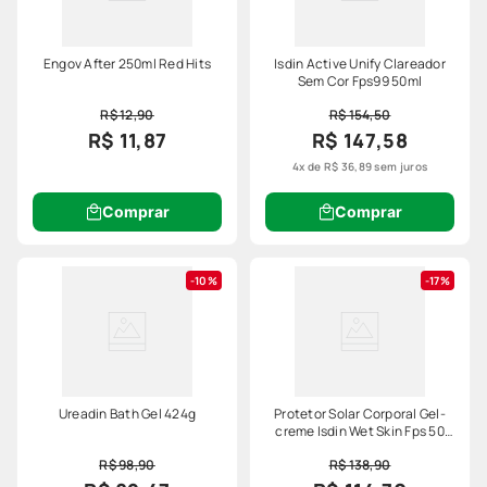
Engov After 250ml Red Hits
Isdin Active Unify Clareador
Sem Cor Fps99 50ml
R$ 12,90
R$ 154,50
R$ 11,87
R$ 147,58
4
x de
R$
36
,
89
sem juros
Comprar
Comprar
10%
17%
Ureadin Bath Gel 424g
Protetor Solar Corporal Gel-
creme Isdin Wet Skin Fps 50
198g
R$ 98,90
R$ 138,90