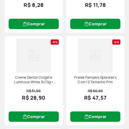
R$ 8,28
R$ 11,78
Comprar
Comprar
8%
6%
Creme Dental Colgate
Fralda Pampers Splashers
Luminous White 3x70g +
Com 12 Tamanho P/m
Enxaguante Bucal 250ml
R$ 31,50
R$ 50,50
R$ 28,90
R$ 47,57
Comprar
Comprar