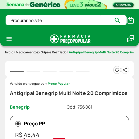
Procurar no site
Medicamentos
Gripe e Resfriado
Antigripal Benegrip Multi Noite 20 Comprimido
Vendido e entregue por:
Preço Popular
Antigripal Benegrip Multi Noite 20 Comprimidos
Cód
:
736081
Benegrip
Preço PP
R$
45
,
44