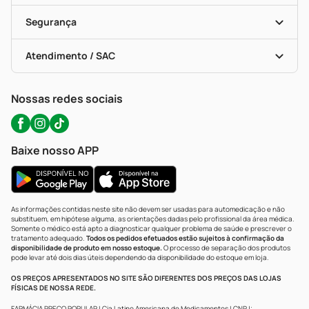
Cupons E Ofertas
Alomed (tele-Entrega)
Vacinas
Formas De Pagamento
Serviços Farmacêuticos
Segurança
Troca E Devolução
Testes Rápidos
Bulas De A A Z
Autoteste Covid-19
Certificado De Segurança
Políticas De Marketplace
Portal Da Privacidade
Atendimento / SAC
Política De Privacidade
WhatsApp (47) 9202-1687
Atendimento@precopopular.com.br
Nossas redes sociais
Baixe nosso APP
As informações contidas neste site não devem ser usadas para automedicação e não
substituem, em hipótese alguma, as orientações dadas pelo profissional da área médica.
Somente o médico está apto a diagnosticar qualquer problema de saúde e prescrever o
tratamento adequado.
Todos os pedidos efetuados estão sujeitos à confirmação da
disponibilidade de produto em nosso estoque.
O processo de separação dos produtos
pode levar até dois dias úteis dependendo da disponibilidade do estoque em loja.
OS PREÇOS APRESENTADOS NO SITE SÃO DIFERENTES DOS PREÇOS DAS LOJAS
FÍSICAS DE NOSSA REDE.
FARMÁCIA PREÇO POPULAR | Cia Latino Americana de Medicamentos | CNPJ: