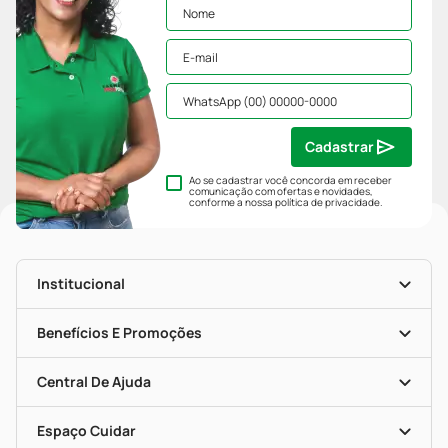
Cadastrar
Ao se cadastrar você concorda em receber
comunicação com ofertas e novidades,
conforme a nossa
política de privacidade
.
Institucional
História
Nossas Lojas
Benefícios E Promoções
Trabalhe Conosco
Mapa De Categorias
Clube PP
Blog Da PP
Convênios
Central De Ajuda
Seja Uma Loja Parceira
Programa Popular Do Brasil
Encarte De Ofertas
Entrega
Dermaclub
Recompra Programada
Espaço Cuidar
Descontos De Laboratório (PBM)
Compras Com Receita