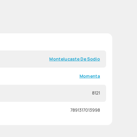
Montelucaste De Sodio
Momenta
8121
7891317013998