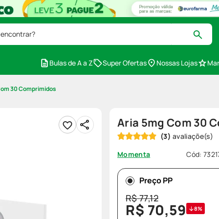
 encontrar?
Bulas de A a Z
Super Ofertas
Nossas Lojas
Mar
Com 30 Comprimidos
Aria 5mg Com 30 
(
3
)
Cód
:
7321
Momenta
Preço PP
R$
77
,
12
R$
70
,
59
8%