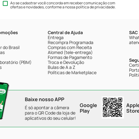
Ao se cadastrar você concorda em receber comunicação com
ofertas e novidades, conforme a nossa
política de privacidade
.
romoções
Central de Ajuda
SAC 
Entrega
What
Recompra Programada
aten
 do Brasil
Compras com Receita
tas
Alomed (tele-entrega)
Formas de Pagamento
Seg
boratório (PBM)
Troca e Devolução
Cert
s
Bulas de A a Z
Porta
Políticas de Marketplace
Polít
Baixe nosso APP
Google
Appl
É só apontar a câmera
Play
Stor
para o QR Code da loja de
aplicativos do seu celular!