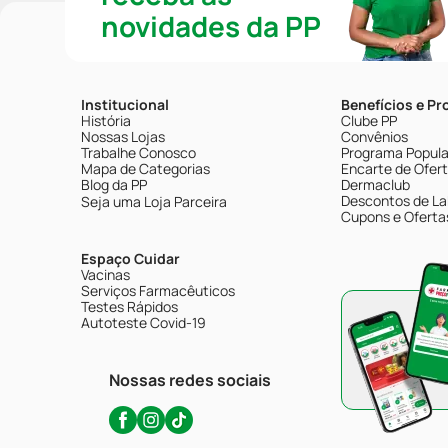
novidades da PP
Institucional
Benefícios e P
História
Clube PP
Nossas Lojas
Convênios
Trabalhe Conosco
Programa Popular
Mapa de Categorias
Encarte de Ofer
Blog da PP
Dermaclub
Descontos de La
Seja uma Loja Parceira
Cupons e Oferta
Espaço Cuidar
Vacinas
Serviços Farmacêuticos
Testes Rápidos
Autoteste Covid-19
Nossas redes sociais