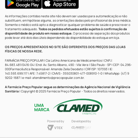
As informações contidas neste site não devem ser usadas para automedicação e não
substituem, em hipótese alguma, as orientações dadas pelo profissional da área médica.
Somente o médico está apto a diagnosticar qualquer problema de saúde e prescrever o
tratamento adequado.
Todos os pedidos efetuados estão sujeitos à confirmação da
disponibilidade de produto em nosso estoque.
O processo de separação dos produtos
pode levar até dois dias úteis dependendo da disponibilidade do estoque em loja.
OS PREÇOS APRESENTADOS NO SITE SÃO DIFERENTES DOS PREÇOS DAS LOJAS
FÍSICAS DE NOSSA REDE.
FARMÁCIA PREÇO POPULAR | Cia Latino Americana de Medicamentos | CNPJ:
84.683.481/0416-04 | End: Av. Santo Albano, 490 - Vila Vera | São Paulo - SP | CEP: 04.296-
000Farmacêutica Responsável: Amanda Zelia Deodato | CRF/SP: 107393 | IE:
140.593.699.117 | AFE: 7.45817-2 | CMVS - 355030801-477-008910-1-0 | WhatsApp: (47) 9
9202-1687 | e-mail:
atendimento@precopopular.com.br
.
A Farmácia Preço Popular segue as determinações da Agência Nacional de Vigilância
Sanitária
| Copyright © 2025 Farmácia Preço Popular - Todos os direitos reservados.
UMA
MARCA
Powered by
Developed by