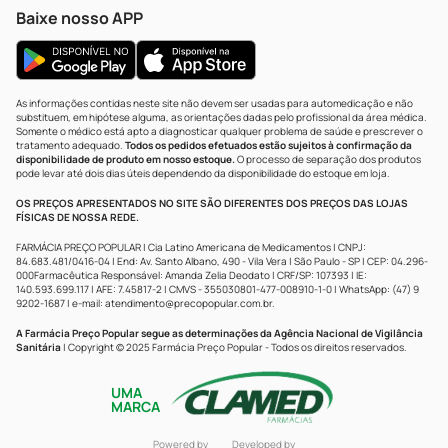
Baixe nosso APP
As informações contidas neste site não devem ser usadas para automedicação e não
substituem, em hipótese alguma, as orientações dadas pelo profissional da área médica.
Somente o médico está apto a diagnosticar qualquer problema de saúde e prescrever o
tratamento adequado.
Todos os pedidos efetuados estão sujeitos à confirmação da
disponibilidade de produto em nosso estoque.
O processo de separação dos produtos
pode levar até dois dias úteis dependendo da disponibilidade do estoque em loja.
OS PREÇOS APRESENTADOS NO SITE SÃO DIFERENTES DOS PREÇOS DAS LOJAS
FÍSICAS DE NOSSA REDE.
FARMÁCIA PREÇO POPULAR | Cia Latino Americana de Medicamentos | CNPJ:
84.683.481/0416-04 | End: Av. Santo Albano, 490 - Vila Vera | São Paulo - SP | CEP: 04.296-
000Farmacêutica Responsável: Amanda Zelia Deodato | CRF/SP: 107393 | IE:
140.593.699.117 | AFE: 7.45817-2 | CMVS - 355030801-477-008910-1-0 | WhatsApp: (47) 9
9202-1687 | e-mail:
atendimento@precopopular.com.br
.
A Farmácia Preço Popular segue as determinações da Agência Nacional de Vigilância
Sanitária
| Copyright © 2025 Farmácia Preço Popular - Todos os direitos reservados.
UMA
MARCA
Powered by
Developed by