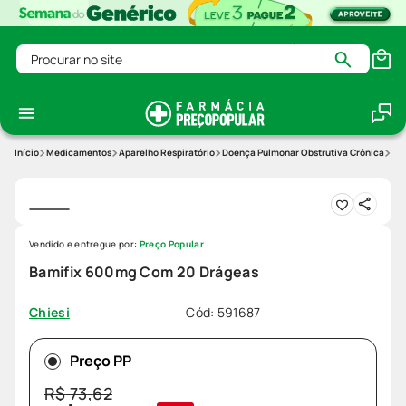
Procurar no site
Medicamentos
Aparelho Respiratório
Doença Pulmonar Obstrutiva Crônica
Ba
Vendido e entregue por:
Preço Popular
Bamifix 600mg Com 20 Drágeas
Cód
:
591687
Chiesi
Preço PP
R$
73
,
62