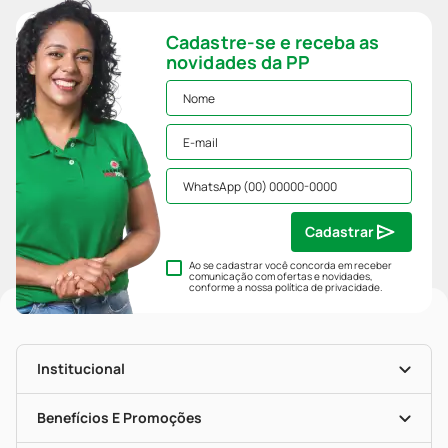
Cadastre-se e receba as
novidades da PP
Cadastrar
Ao se cadastrar você concorda em receber
comunicação com ofertas e novidades,
conforme a nossa
política de privacidade
.
Institucional
História
Nossas Lojas
Benefícios E Promoções
Trabalhe Conosco