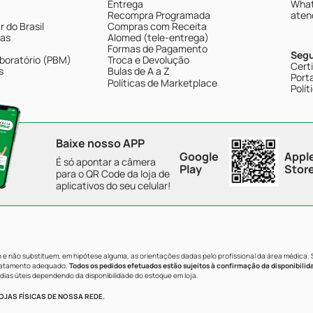
Entrega
What
Recompra Programada
aten
 do Brasil
Compras com Receita
tas
Alomed (tele-entrega)
Formas de Pagamento
Seg
boratório (PBM)
Troca e Devolução
Cert
s
Bulas de A a Z
Porta
Políticas de Marketplace
Polít
Baixe nosso APP
Google
Appl
É só apontar a câmera
Play
Stor
para o QR Code da loja de
aplicativos do seu celular!
e não substituem, em hipótese alguma, as orientações dadas pelo profissional da área médica.
tratamento adequado.
Todos os pedidos efetuados estão sujeitos à confirmação da disponibilid
dias úteis dependendo da disponibilidade do estoque em loja.
JAS FÍSICAS DE NOSSA REDE.