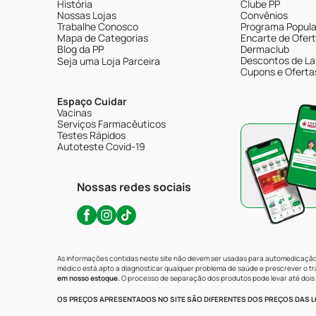
História
Clube PP
Nossas Lojas
Convênios
Trabalhe Conosco
Programa Popular
Mapa de Categorias
Encarte de Ofer
Blog da PP
Dermaclub
Descontos de La
Seja uma Loja Parceira
Cupons e Oferta
Espaço Cuidar
Vacinas
Serviços Farmacêuticos
Testes Rápidos
Autoteste Covid-19
Nossas redes sociais
As informações contidas neste site não devem ser usadas para automedicação 
médico está apto a diagnosticar qualquer problema de saúde e prescrever o 
em nosso estoque.
O processo de separação dos produtos pode levar até dois 
OS PREÇOS APRESENTADOS NO SITE SÃO DIFERENTES DOS PREÇOS DAS LO