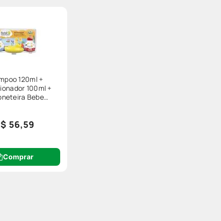
mpoo 120ml +
ionador 100ml +
neteira Bebe
ureza Patinho
$ 56,59
Comprar