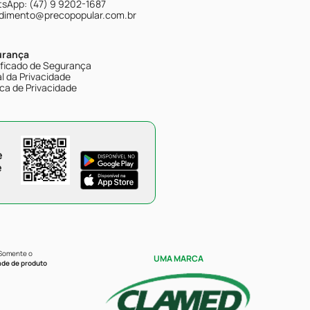
sApp: (47) 9 9202-1687
dimento@precopopular.com.br
urança
ificado de Segurança
l da Privacidade
ica de Privacidade
e
e
 Somente o
UMA MARCA
ade de produto