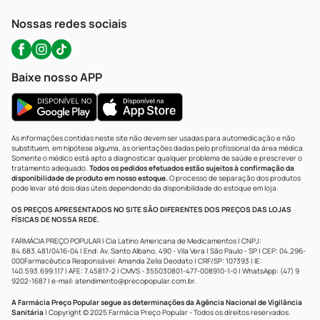
WhatsApp (47) 9202-1687
Atendimento@precopopular.com.br
Nossas redes sociais
Baixe nosso APP
As informações contidas neste site não devem ser usadas para automedicação e não
substituem, em hipótese alguma, as orientações dadas pelo profissional da área médica.
Somente o médico está apto a diagnosticar qualquer problema de saúde e prescrever o
tratamento adequado.
Todos os pedidos efetuados estão sujeitos à confirmação da
disponibilidade de produto em nosso estoque.
O processo de separação dos produtos
pode levar até dois dias úteis dependendo da disponibilidade do estoque em loja.
OS PREÇOS APRESENTADOS NO SITE SÃO DIFERENTES DOS PREÇOS DAS LOJAS
FÍSICAS DE NOSSA REDE.
FARMÁCIA PREÇO POPULAR | Cia Latino Americana de Medicamentos | CNPJ:
84.683.481/0416-04 | End: Av. Santo Albano, 490 - Vila Vera | São Paulo - SP | CEP: 04.296-
000Farmacêutica Responsável: Amanda Zelia Deodato | CRF/SP: 107393 | IE:
140.593.699.117 | AFE: 7.45817-2 | CMVS - 355030801-477-008910-1-0 | WhatsApp: (47) 9
9202-1687 | e-mail:
atendimento@precopopular.com.br
.
A Farmácia Preço Popular segue as determinações da Agência Nacional de Vigilância
Sanitária
| Copyright © 2025 Farmácia Preço Popular - Todos os direitos reservados.