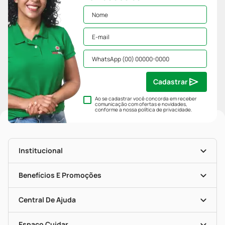
Cadastrar
Ao se cadastrar você concorda em receber
comunicação com ofertas e novidades,
conforme a nossa
política de privacidade
.
Institucional
História
Nossas Lojas
Benefícios E Promoções
Trabalhe Conosco
Mapa De Categorias
Clube PP
Blog Da PP
Convênios
Central De Ajuda
Seja Uma Loja Parceira
Programa Popular Do Brasil
Encarte De Ofertas
Entrega
Dermaclub
Recompra Programada
Espaço Cuidar