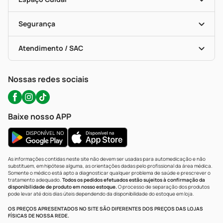
Descontos De Laboratório (PBM)
Compras Com Receita
Cupons E Ofertas
Alomed (tele-Entrega)
Vacinas
Formas De Pagamento
Serviços Farmacêuticos
Segurança
Troca E Devolução
Testes Rápidos
Bulas De A A Z
Autoteste Covid-19
Certificado De Segurança
Políticas De Marketplace
Portal Da Privacidade
Atendimento / SAC
Política De Privacidade
WhatsApp (47) 9202-1687
Atendimento@precopopular.com.br
Nossas redes sociais
Baixe nosso APP
As informações contidas neste site não devem ser usadas para automedicação e não
substituem, em hipótese alguma, as orientações dadas pelo profissional da área médica.
Somente o médico está apto a diagnosticar qualquer problema de saúde e prescrever o
tratamento adequado.
Todos os pedidos efetuados estão sujeitos à confirmação da
disponibilidade de produto em nosso estoque.
O processo de separação dos produtos
pode levar até dois dias úteis dependendo da disponibilidade do estoque em loja.
OS PREÇOS APRESENTADOS NO SITE SÃO DIFERENTES DOS PREÇOS DAS LOJAS
FÍSICAS DE NOSSA REDE.