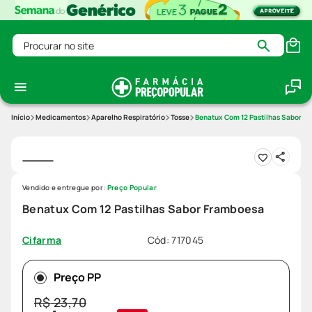
Procurar no site
Medicamentos
Aparelho Respiratório
Tosse
Benatux Com 12 Pastilhas Sabor F
Vendido e entregue por:
Preço Popular
Benatux Com 12 Pastilhas Sabor Framboesa
Cód
:
717045
Cifarma
Preço PP
R$
23
,
70