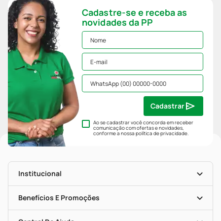
Cadastre-se e receba as
novidades da PP
Cadastrar
Ao se cadastrar você concorda em receber
comunicação com ofertas e novidades,
conforme a nossa
política de privacidade
.
Institucional
História
Nossas Lojas
Benefícios E Promoções
Trabalhe Conosco
Mapa De Categorias
Clube PP
Blog Da PP