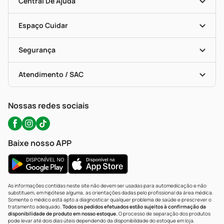
Convênios
Central De Ajuda
Seja Uma Loja Parceira
Programa Popular Do Brasil
Encarte De Ofertas
Entrega
Dermaclub
Recompra Programada
Espaço Cuidar
Descontos De Laboratório (PBM)
Compras Com Receita
Cupons E Ofertas
Alomed (tele-Entrega)
Vacinas
Formas De Pagamento
Serviços Farmacêuticos
Segurança
Troca E Devolução
Testes Rápidos
Bulas De A A Z
Autoteste Covid-19
Certificado De Segurança
Políticas De Marketplace
Portal Da Privacidade
Atendimento / SAC
Política De Privacidade
WhatsApp (47) 9202-1687
Atendimento@precopopular.com.br
Nossas redes sociais
Baixe nosso APP
As informações contidas neste site não devem ser usadas para automedicação e não
substituem, em hipótese alguma, as orientações dadas pelo profissional da área médica.
Somente o médico está apto a diagnosticar qualquer problema de saúde e prescrever o
tratamento adequado.
Todos os pedidos efetuados estão sujeitos à confirmação da
disponibilidade de produto em nosso estoque.
O processo de separação dos produtos
pode levar até dois dias úteis dependendo da disponibilidade do estoque em loja.