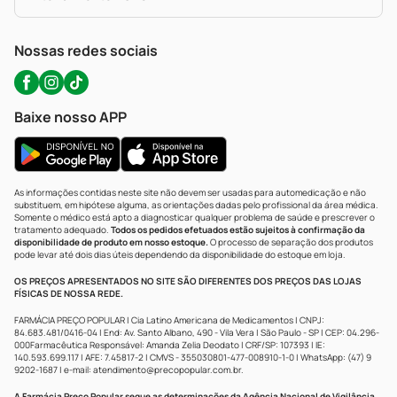
Política De Privacidade
WhatsApp (47) 9202-1687
Atendimento@precopopular.com.br
Nossas redes sociais
Baixe nosso APP
As informações contidas neste site não devem ser usadas para automedicação e não
substituem, em hipótese alguma, as orientações dadas pelo profissional da área médica.
Somente o médico está apto a diagnosticar qualquer problema de saúde e prescrever o
tratamento adequado.
Todos os pedidos efetuados estão sujeitos à confirmação da
disponibilidade de produto em nosso estoque.
O processo de separação dos produtos
pode levar até dois dias úteis dependendo da disponibilidade do estoque em loja.
OS PREÇOS APRESENTADOS NO SITE SÃO DIFERENTES DOS PREÇOS DAS LOJAS
FÍSICAS DE NOSSA REDE.
FARMÁCIA PREÇO POPULAR | Cia Latino Americana de Medicamentos | CNPJ:
84.683.481/0416-04 | End: Av. Santo Albano, 490 - Vila Vera | São Paulo - SP | CEP: 04.296-
000Farmacêutica Responsável: Amanda Zelia Deodato | CRF/SP: 107393 | IE:
140.593.699.117 | AFE: 7.45817-2 | CMVS - 355030801-477-008910-1-0 | WhatsApp: (47) 9
9202-1687 | e-mail:
atendimento@precopopular.com.br
.
A Farmácia Preço Popular segue as determinações da Agência Nacional de Vigilância