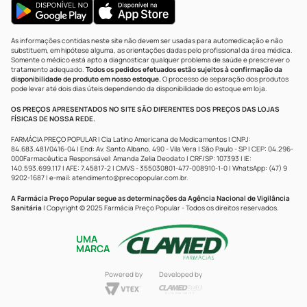
As informações contidas neste site não devem ser usadas para automedicação e não
substituem, em hipótese alguma, as orientações dadas pelo profissional da área médica.
Somente o médico está apto a diagnosticar qualquer problema de saúde e prescrever o
tratamento adequado.
Todos os pedidos efetuados estão sujeitos à confirmação da
disponibilidade de produto em nosso estoque.
O processo de separação dos produtos
pode levar até dois dias úteis dependendo da disponibilidade do estoque em loja.
OS PREÇOS APRESENTADOS NO SITE SÃO DIFERENTES DOS PREÇOS DAS LOJAS
FÍSICAS DE NOSSA REDE.
FARMÁCIA PREÇO POPULAR | Cia Latino Americana de Medicamentos | CNPJ:
84.683.481/0416-04 | End: Av. Santo Albano, 490 - Vila Vera | São Paulo - SP | CEP: 04.296-
000Farmacêutica Responsável: Amanda Zelia Deodato | CRF/SP: 107393 | IE:
140.593.699.117 | AFE: 7.45817-2 | CMVS - 355030801-477-008910-1-0 | WhatsApp: (47) 9
9202-1687 | e-mail:
atendimento@precopopular.com.br
.
A Farmácia Preço Popular segue as determinações da Agência Nacional de Vigilância
Sanitária
| Copyright © 2025 Farmácia Preço Popular - Todos os direitos reservados.
UMA
MARCA
Powered by
Developed by