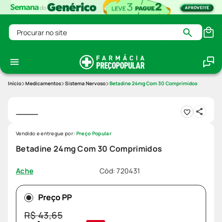
Procurar no site
Medicamentos
Sistema Nervoso
Betadine 24mg Com 30 Comprimidos
Vendido e entregue por:
Preço Popular
Betadine 24mg Com 30 Comprimidos
Cód
:
720431
Ache
Preço PP
R$
43
,
65