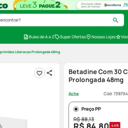
 encontrar?
Bulas de A a Z
Super Ofertas
Nossas Lojas
Mar
primidos Liberacao Prolongada 48mg
Betadine Com 30 
Prolongada 48mg
Cód
:
738794
Ache
Preço PP
R$
88
,
13
R$
84
,
80
4%