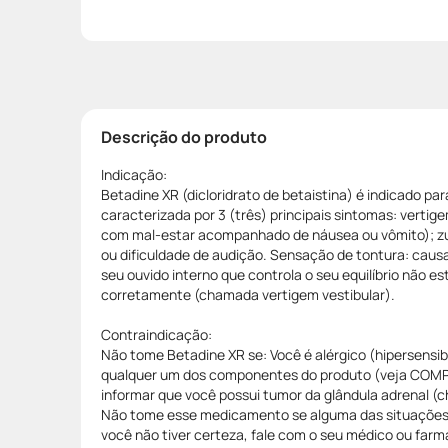
Descrição do produto
Indicação:
Betadine XR (dicloridrato de betaistina) é indicado pa
caracterizada por 3 (três) principais sintomas: verti
com mal-estar acompanhado de náusea ou vômito); zu
ou dificuldade de audição. Sensação de tontura: cau
seu ouvido interno que controla o seu equilíbrio não e
corretamente (chamada vertigem vestibular).
Contraindicação:
Não tome Betadine XR se: Você é alérgico (hipersensibi
qualquer um dos componentes do produto (veja COMP
informar que você possui tumor da glândula adrenal 
Não tome esse medicamento se alguma das situações 
você não tiver certeza, fale com o seu médico ou far