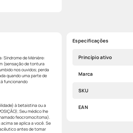
Especificações
Princípio ativo
ra: Síndrome de Ménière:
gem (sensação de tontura
mbido nos ouvidos; perda
Marca
sada quando uma parte de
stá funcionando
SKU
lidade) à betaistina ou a
EAN
OSIÇÃO); Seu médico lhe
(chamado feocromocitoma).
acima se aplica a você. Se
macêutico antes de tomar