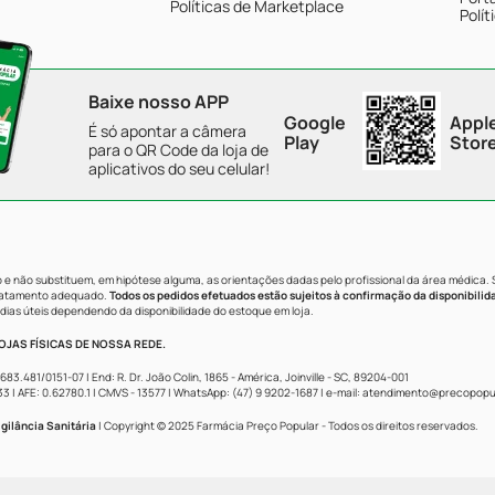
Políticas de Marketplace
Polít
Baixe nosso APP
Google
Appl
É só apontar a câmera
Play
Stor
para o QR Code da loja de
aplicativos do seu celular!
e não substituem, em hipótese alguma, as orientações dadas pelo profissional da área médica.
tratamento adequado.
Todos os pedidos efetuados estão sujeitos à confirmação da disponibilid
dias úteis dependendo da disponibilidade do estoque em loja.
JAS FÍSICAS DE NOSSA REDE.
481/0151-07 | End: R. Dr. João Colin, 1865 - América, Joinville - SC, 89204-001
AFE: 0.62780.1 | CMVS - 13577 | WhatsApp: (47) 9 9202-1687 | e-mail:
atendimento@precopopul
gilância Sanitária
| Copyright © 2025 Farmácia Preço Popular - Todos os direitos reservados.