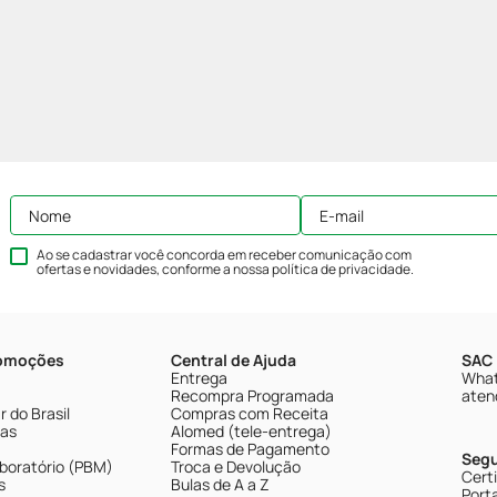
Ao se cadastrar você concorda em receber comunicação com
ofertas e novidades, conforme a nossa
política de privacidade
.
romoções
Central de Ajuda
SAC 
Entrega
What
Recompra Programada
aten
 do Brasil
Compras com Receita
tas
Alomed (tele-entrega)
Formas de Pagamento
Seg
boratório (PBM)
Troca e Devolução
Cert
s
Bulas de A a Z
Porta