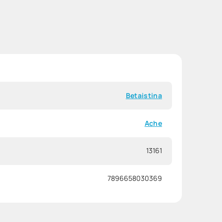
Betaistina
Ache
13161
7896658030369