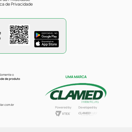
ica de Privacidade
e
e
 Somente o
UMA MARCA
ade de produto
ar.com.br
Powered by
Developed by