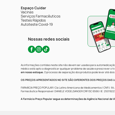
Espaço Cuidar
Vacinas
Serviços Farmacêuticos
Testes Rápidos
Autoteste Covid-19
Nossas redes sociais
As informações contidas neste site não devem ser usadas para automedicação 
médico está apto a diagnosticar qualquer problema de saúde e prescrever o 
em nosso estoque.
O processo de separação dos produtos pode levar até dois 
OS PREÇOS APRESENTADOS NO SITE SÃO DIFERENTES DOS PREÇOS DAS LO
FARMÁCIA PREÇO POPULAR | Cia Latino Americana de Medicamentos | CNPJ: 84.683.
Farmacêutica Responsável: DANIELE VOGELSANGER CRF/SC 6566 | IE: 250192233 | 
A Farmácia Preço Popular segue as determinações da Agência Nacional de Vi