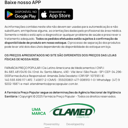
Baixe nosso APP
As informações contidas neste site não devem ser usadas para automedicação e não
substituem, em hipótese alguma, as orientações dadas pelo profissional da área médica.
Somente o médico está apto a diagnosticar qualquer problema de saúde e prescrever o
tratamento adequado.
Todos os pedidos efetuados estão sujeitos à confirmação da
disponibilidade de produto em nosso estoque.
O processo de separação dos produtos
pode levar até dois dias úteis dependendo da disponibilidade do estoque em loja.
OS PREÇOS APRESENTADOS NO SITE SÃO DIFERENTES DOS PREÇOS DAS LOJAS
FÍSICAS DE NOSSA REDE.
FARMÁCIA PREÇO POPULAR | Cia Latino Americana de Medicamentos | CNPJ:
84.683.481/0416-04 | End: Av. Santo Albano, 490 - Vila Vera | São Paulo - SP | CEP: 04.296-
000Farmacêutica Responsável: Amanda Zelia Deodato | CRF/SP: 107393 | IE:
140.593.699.117 | AFE: 7.45817-2 | CMVS - 355030801-477-008910-1-0 | WhatsApp: (47) 9
9202-1687 | e-mail:
atendimento@precopopular.com.br
.
A Farmácia Preço Popular segue as determinações da Agência Nacional de Vigilância
Sanitária
| Copyright © 2025 Farmácia Preço Popular - Todos os direitos reservados.
UMA
MARCA
Powered by
Developed by