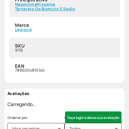
Neomicina
Procaina
Tartarato De Bismuto E Sodio
Marca
Legrand
SKU
9116
EAN
7896004810140
Avaliações
Carregando…
Faça login e deixe sua avaliação
Mais recentes
Todos