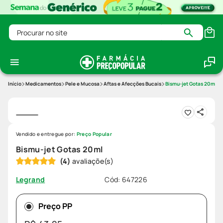
Procurar no site
Medicamentos
Pele e Mucosa
Aftas e Afecções Bucais
Bismu-jet Gotas 20ml
Vendido e entregue por:
Preço Popular
Bismu-jet Gotas 20ml
(
4
)
Cód
:
647226
Legrand
Preço PP