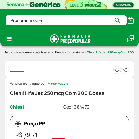
Procurar no site
Medicamentos
Aparelho Respiratório
Asma
Clenil Hfa Jet 250mcg Com 200 Do
Vendido e entregue por:
Preço Popular
Clenil Hfa Jet 250mcg Com 200 Doses
Cód
:
684479
Chiesi
Preço PP
R$
79
,
71