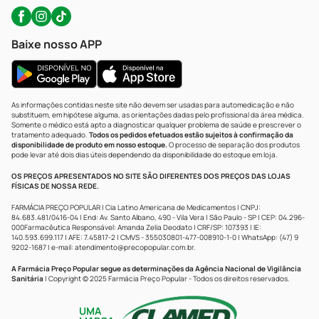
Baixe nosso APP
As informações contidas neste site não devem ser usadas para automedicação e não
substituem, em hipótese alguma, as orientações dadas pelo profissional da área médica.
Somente o médico está apto a diagnosticar qualquer problema de saúde e prescrever o
tratamento adequado.
Todos os pedidos efetuados estão sujeitos à confirmação da
disponibilidade de produto em nosso estoque.
O processo de separação dos produtos
pode levar até dois dias úteis dependendo da disponibilidade do estoque em loja.
OS PREÇOS APRESENTADOS NO SITE SÃO DIFERENTES DOS PREÇOS DAS LOJAS
FÍSICAS DE NOSSA REDE.
FARMÁCIA PREÇO POPULAR | Cia Latino Americana de Medicamentos | CNPJ:
84.683.481/0416-04 | End: Av. Santo Albano, 490 - Vila Vera | São Paulo - SP | CEP: 04.296-
000Farmacêutica Responsável: Amanda Zelia Deodato | CRF/SP: 107393 | IE:
140.593.699.117 | AFE: 7.45817-2 | CMVS - 355030801-477-008910-1-0 | WhatsApp: (47) 9
9202-1687 | e-mail:
atendimento@precopopular.com.br
.
A Farmácia Preço Popular segue as determinações da Agência Nacional de Vigilância
Sanitária
| Copyright © 2025 Farmácia Preço Popular - Todos os direitos reservados.
UMA