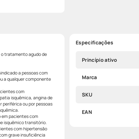
Especificações
ra o tratamento agudo de
Princípio ativo
raindicado a pessoas com
Marca
a ou a qualquer componente
pacientes com
SKU
patia isquêmica, angina de
 periférica ou por pessoas
isquêmica.
EAN
do em pacientes com
e isquêmico transitório.
acientes com hipertensão
com grave insuficiência