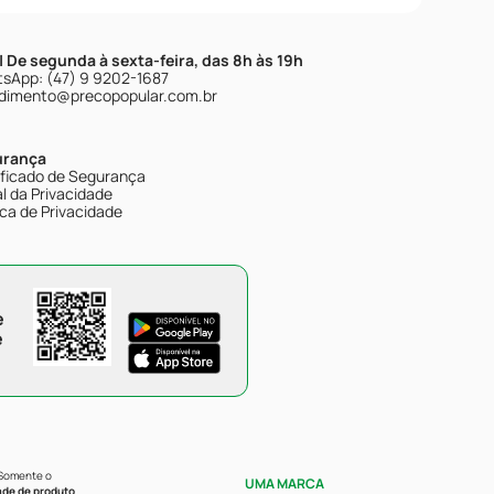
| De segunda à sexta-feira, das 8h às 19h
sApp: (47) 9 9202-1687
dimento@precopopular.com.br
urança
ificado de Segurança
l da Privacidade
ica de Privacidade
e
e
 Somente o
UMA MARCA
ade de produto