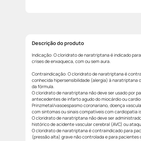
Descrição do produto
Indicação: O cloridrato de naratriptana é indicado pa
crises de enxaqueca, com ou sem aura.
Contraindicação: O cloridrato de naratriptana é cont
conhecida hipersensibilidade (alergia) à naratriptan
da fórmula.
O cloridrato de naratriptana não deve ser usado por 
antecedentes de infarto agudo do miocárdio ou cardio
Prinzmetal/vasoespasmo coronariano, doença vascular
com sintomas ou sinais compatíveis com cardiopatia 
O cloridrato de naratriptana não deve ser administra
histórico de acidente vascular cerebral (AVC) ou ataqu
O cloridrato de naratriptana é contraindicado para p
(pressão alta) grave não controlada e para pacientes 