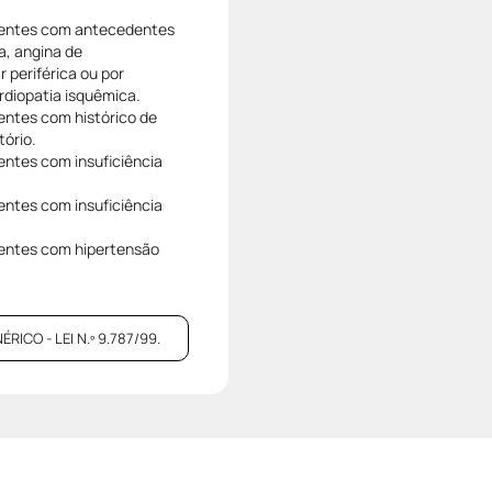
ientes com antecedentes
a, angina de
periférica ou por
rdiopatia isquêmica.
entes com histórico de
tório.
entes com insuficiência
entes com insuficiência
ientes com hipertensão
CO - LEI N.º 9.787/99.