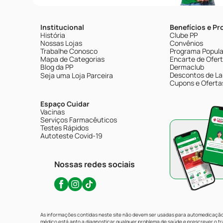
Institucional
Benefícios e P
História
Clube PP
Nossas Lojas
Convênios
Trabalhe Conosco
Programa Popular
Mapa de Categorias
Encarte de Ofer
Blog da PP
Dermaclub
Descontos de La
Seja uma Loja Parceira
Cupons e Oferta
Espaço Cuidar
Vacinas
Serviços Farmacêuticos
Testes Rápidos
Autoteste Covid-19
Nossas redes sociais
As informações contidas neste site não devem ser usadas para automedicação 
médico está apto a diagnosticar qualquer problema de saúde e prescrever o 