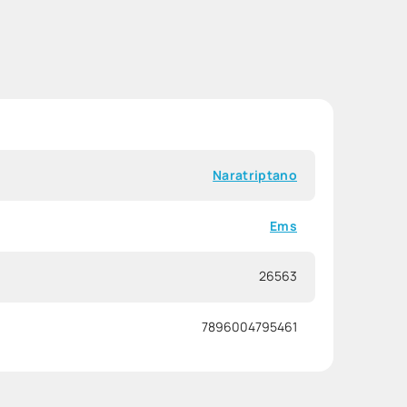
Naratriptano
Ems
26563
7896004795461