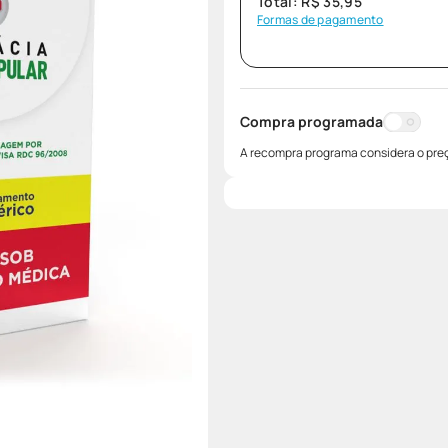
Total:
R$
35
,
95
Formas de pagamento
Compra programada
A recompra programa considera o preç