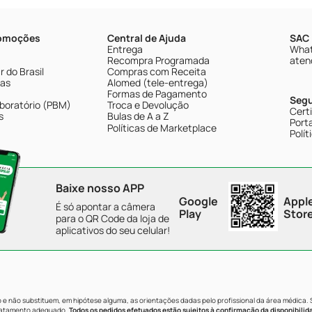
romoções
Central de Ajuda
SAC 
Entrega
What
Recompra Programada
aten
 do Brasil
Compras com Receita
tas
Alomed (tele-entrega)
Formas de Pagamento
Seg
boratório (PBM)
Troca e Devolução
Cert
s
Bulas de A a Z
Porta
Políticas de Marketplace
Polít
Baixe nosso APP
Google
Appl
É só apontar a câmera
Play
Stor
para o QR Code da loja de
aplicativos do seu celular!
e não substituem, em hipótese alguma, as orientações dadas pelo profissional da área médica.
tratamento adequado.
Todos os pedidos efetuados estão sujeitos à confirmação da disponibilid