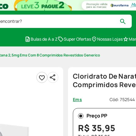
 encontrar?
Bulas de A a Z
Super Ofertas
Nossas Lojas
Mar
iptana 2,5mg Ems Com 8 Comprimidos Revestidos Generico
Cloridrato De Nar
Comprimidos Reve
Cód
:
752544
Ems
Preço PP
R$
35
,
95