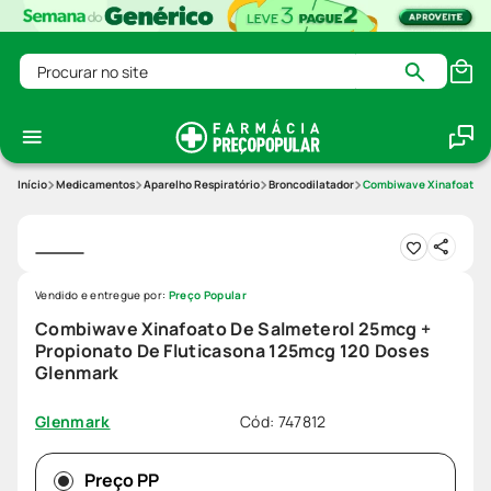
Procurar no site
Medicamentos
Aparelho Respiratório
Broncodilatador
Combiwave Xinafoato De
Vendido e entregue por:
Preço Popular
Combiwave Xinafoato De Salmeterol 25mcg +
Propionato De Fluticasona 125mcg 120 Doses
Glenmark
Cód
:
747812
Glenmark
Preço PP