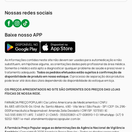
WhatsApp (47) 9202-1687
Atendimento@precopopular.com.br
Nossas redes sociais
Baixe nosso APP
As informações contidas neste site não devem ser usadas para automedicação e não
substituem, em hipótese alguma, as orientações dadas pelo profissional da área médica.
Somente o médico está apto a diagnosticar qualquer problema de saúde e prescrever o
tratamento adequado.
Todos os pedidos efetuados estão sujeitos à confirmação da
disponibilidade de produto em nosso estoque.
O processo de separação dos produtos
pode levar até dois dias úteis dependendo da disponibilidade do estoque em loja.
OS PREÇOS APRESENTADOS NO SITE SÃO DIFERENTES DOS PREÇOS DAS LOJAS
FÍSICAS DE NOSSA REDE.
FARMÁCIA PREÇO POPULAR | Cia Latino Americana de Medicamentos | CNPJ:
84.683.481/0416-04 | End: Av. Santo Albano, 490 - Vila Vera | São Paulo - SP | CEP: 04.296-
000Farmacêutica Responsável: Amanda Zelia Deodato | CRF/SP: 107393 | IE:
140.593.699.117 | AFE: 7.45817-2 | CMVS - 355030801-477-008910-1-0 | WhatsApp: (47) 9
9202-1687 | e-mail:
atendimento@precopopular.com.br
.
A Farmácia Preço Popular segue as determinações da Agência Nacional de Vigilância
Sanitária
| Copyright © 2025 Farmácia Preço Popular - Todos os direitos reservados.