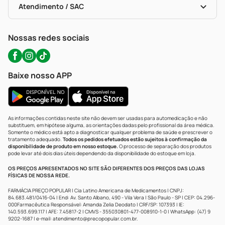
Políticas De Marketplace
Portal Da Privacidade
Atendimento / SAC
Política De Privacidade
WhatsApp (47) 9202-1687
Atendimento@precopopular.com.br
Nossas redes sociais
Baixe nosso APP
As informações contidas neste site não devem ser usadas para automedicação e não
substituem, em hipótese alguma, as orientações dadas pelo profissional da área médica.
Somente o médico está apto a diagnosticar qualquer problema de saúde e prescrever o
tratamento adequado.
Todos os pedidos efetuados estão sujeitos à confirmação da
disponibilidade de produto em nosso estoque.
O processo de separação dos produtos
pode levar até dois dias úteis dependendo da disponibilidade do estoque em loja.
OS PREÇOS APRESENTADOS NO SITE SÃO DIFERENTES DOS PREÇOS DAS LOJAS
FÍSICAS DE NOSSA REDE.
FARMÁCIA PREÇO POPULAR | Cia Latino Americana de Medicamentos | CNPJ:
84.683.481/0416-04 | End: Av. Santo Albano, 490 - Vila Vera | São Paulo - SP | CEP: 04.296-
000Farmacêutica Responsável: Amanda Zelia Deodato | CRF/SP: 107393 | IE:
140.593.699.117 | AFE: 7.45817-2 | CMVS - 355030801-477-008910-1-0 | WhatsApp: (47) 9
9202-1687 | e-mail:
atendimento@precopopular.com.br
.