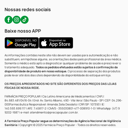
WhatsApp (47) 9202-1687
Atendimento@precopopular.com.br
Nossas redes sociais
Baixe nosso APP
As informações contidas neste site não devem ser usadas para automedicação e não
substituem, em hipótese alguma, as orientações dadas pelo profissional da área médica.
Somente o médico está apto a diagnosticar qualquer problema de saúde e prescrever o
tratamento adequado.
Todos os pedidos efetuados estão sujeitos à confirmação da
disponibilidade de produto em nosso estoque.
O processo de separação dos produtos
pode levar até dois dias úteis dependendo da disponibilidade do estoque em loja.
OS PREÇOS APRESENTADOS NO SITE SÃO DIFERENTES DOS PREÇOS DAS LOJAS
FÍSICAS DE NOSSA REDE.
FARMÁCIA PREÇO POPULAR | Cia Latino Americana de Medicamentos | CNPJ:
84.683.481/0416-04 | End: Av. Santo Albano, 490 - Vila Vera | São Paulo - SP | CEP: 04.296-
000Farmacêutica Responsável: Amanda Zelia Deodato | CRF/SP: 107393 | IE:
140.593.699.117 | AFE: 7.45817-2 | CMVS - 355030801-477-008910-1-0 | WhatsApp: (47) 9
9202-1687 | e-mail:
atendimento@precopopular.com.br
.
A Farmácia Preço Popular segue as determinações da Agência Nacional de Vigilância
Sanitária
| Copyright © 2025 Farmácia Preço Popular - Todos os direitos reservados.