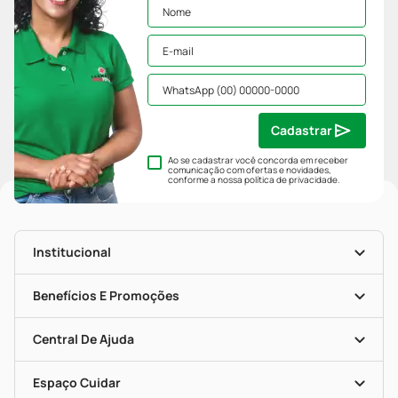
Cadastrar
Ao se cadastrar você concorda em receber
comunicação com ofertas e novidades,
conforme a nossa
política de privacidade
.
Institucional
História
Nossas Lojas
Benefícios E Promoções
Trabalhe Conosco
Mapa De Categorias
Clube PP
Blog Da PP
Convênios
Central De Ajuda
Seja Uma Loja Parceira
Programa Popular Do Brasil
Encarte De Ofertas
Entrega
Dermaclub
Recompra Programada
Espaço Cuidar
Descontos De Laboratório (PBM)
Compras Com Receita