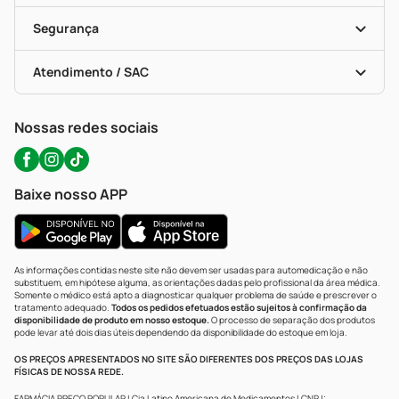
Cupons E Ofertas
Alomed (tele-Entrega)
Vacinas
Formas De Pagamento
Serviços Farmacêuticos
Segurança
Troca E Devolução
Testes Rápidos
Bulas De A A Z
Autoteste Covid-19
Certificado De Segurança
Políticas De Marketplace
Portal Da Privacidade
Atendimento / SAC
Política De Privacidade
WhatsApp (47) 9202-1687
Atendimento@precopopular.com.br
Nossas redes sociais
Baixe nosso APP
As informações contidas neste site não devem ser usadas para automedicação e não
substituem, em hipótese alguma, as orientações dadas pelo profissional da área médica.
Somente o médico está apto a diagnosticar qualquer problema de saúde e prescrever o
tratamento adequado.
Todos os pedidos efetuados estão sujeitos à confirmação da
disponibilidade de produto em nosso estoque.
O processo de separação dos produtos
pode levar até dois dias úteis dependendo da disponibilidade do estoque em loja.
OS PREÇOS APRESENTADOS NO SITE SÃO DIFERENTES DOS PREÇOS DAS LOJAS
FÍSICAS DE NOSSA REDE.
FARMÁCIA PREÇO POPULAR | Cia Latino Americana de Medicamentos | CNPJ: