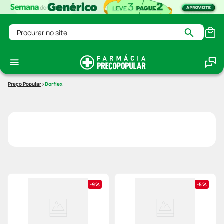
Procurar no site
Dorflex
9%
5%