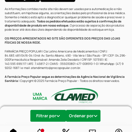
As informações contidas neste site não devem ser usadas para automedicação e não
substituem, em hipótese alguma, as orientações dadas pelo profissional da área médica.
Somente o médico está apto a diagnosticar qualquer problema de saúde e prescrever o
tratamento adequado.
Todos os pedidos efetuados estão sujeitos à confirmação da
disponibilidade de produto em nosso estoque.
O processo de separação dos produtos
pode levar até dois dias úteis dependendo da disponibilidade do estoque em loja.
OS PREÇOS APRESENTADOS NO SITE SÃO DIFERENTES DOS PREÇOS DAS LOJAS
FÍSICAS DE NOSSA REDE.
FARMÁCIA PREÇO POPULAR | Cia Latino Americana de Medicamentos | CNPJ:
84.683.481/0416-04 | End: Av. Santo Albano, 490 - Vila Vera | São Paulo - SP | CEP: 04.296-
000Farmacêutica Responsável: Amanda Zelia Deodato | CRF/SP: 107393 | IE:
140.593.699.117 | AFE: 7.45817-2 | CMVS - 355030801-477-008910-1-0 | WhatsApp: (47) 9
9202-1687 | e-mail:
atendimento@precopopular.com.br
.
A Farmácia Preço Popular segue as determinações da Agência Nacional de Vigilância
Sanitária
| Copyright © 2025 Farmácia Preço Popular - Todos os direitos reservados.
UMA
MARCA
Powered by
Developed by
Filtrar por
Ordenar por