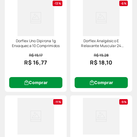
13%
6%
Dorflex Uno Dipirona 1g
Dorflex Analgésico E
Enxaqueca 10 Comprimidos
Relaxante Muscular 24
Comprimidos
R$ 19,17
R$ 19,28
R$ 16,77
R$ 18,10
Comprar
Comprar
11%
9%